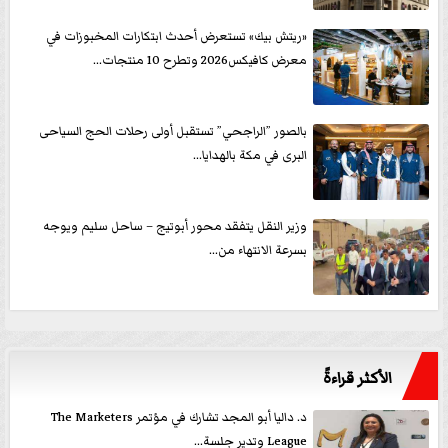
«ريتش بيك» تستعرض أحدث ابتكارات المخبوزات في
معرض كافيكس2026 وتطرح 10 منتجات...
بالصور ”الراجحي” تستقبل أولى رحلات الحج السياحى
البرى في مكة بالهدايا...
وزير النقل يتفقد محور أبوتيج – ساحل سليم ويوجه
بسرعة الانتهاء من...
الأكثر قراءةً
د. داليا أبو المجد تشارك في مؤتمر The Marketers
League وتدير جلسة...