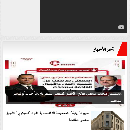
آخر الأخبار
المستشار محمد مجدي صالح : الرئيس السيسي يسطر تاريخاً جديداً وضحى
بشعبيته...
خبير لـ”رؤية”: الضغوط الاقتصادية تقود ”المركزي” لتأجيل
خفض الفائدة