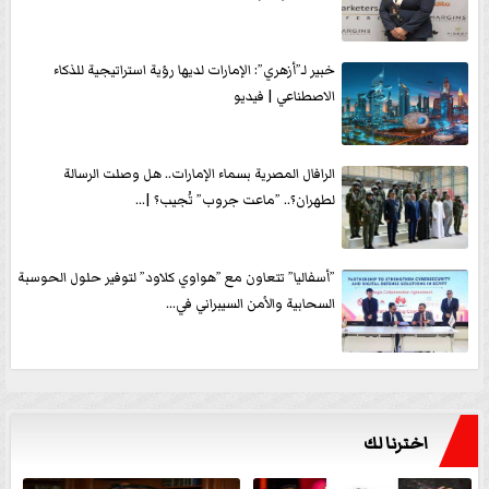
خبير لـ”أزهري”: الإمارات لديها رؤية استراتيجية للذكاء
الاصطناعي | فيديو
الرافال المصرية بسماء الإمارات.. هل وصلت الرسالة
لطهران؟.. ”ماعت جروب” تُجيب؟ |...
”أسفاليا” تتعاون مع ”هواوي كلاود” لتوفير حلول الحوسبة
السحابية والأمن السيبراني في...
اخترنا لك