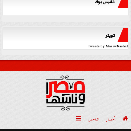
الفيس بوك
تويتر
Tweets by MasrwNasha1

أخبار
عاجل
