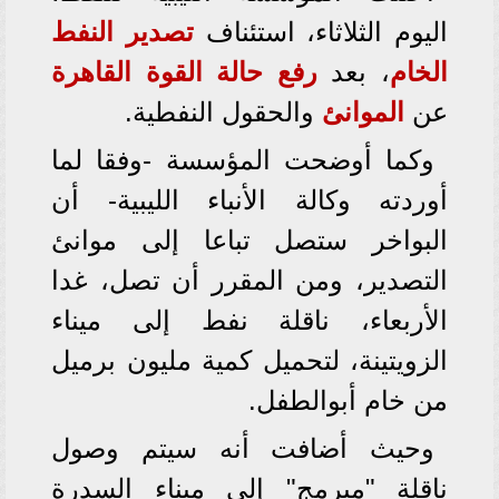
اليوم الثلاثاء، استئناف
تصدير النفط
الخام
، بعد
رفع حالة القوة القاهرة
عن
الموانئ
والحقول النفطية.
وكما أوضحت المؤسسة -وفقا لما
أوردته وكالة الأنباء الليبية- أن
البواخر ستصل تباعا إلى موانئ
التصدير، ومن المقرر أن تصل، غدا
الأربعاء، ناقلة نفط إلى ميناء
الزويتينة، لتحميل كمية مليون برميل
من خام أبوالطفل.
وحيث أضافت أنه سيتم وصول
ناقلة "مبرمج" إلى ميناء السدرة