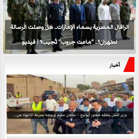
الرافال المصرية بسماء الإمارات.. هل وصلت الرسالة
لطهران؟.. ”ماعت جروب” تُجيب؟ | فيديو
أخبار
وزير النقل يتفقد محور أبوتيج – ساحل سليم ويوجه بسرعة الانتهاء من...