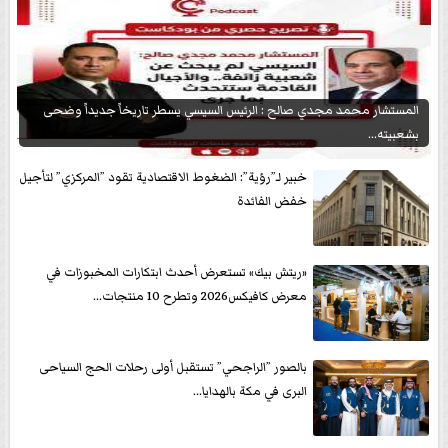
المستشار محمد مجدي صالح : الرئيس السيسي يسطر تاريخاً جديداً وضحى
بشعبيته...
خبير لـ”رؤية”: الضغوط الاقتصادية تقود ”المركزي” لتأجيل
خفض الفائدة
«ريتش بيك» تستعرض أحدث ابتكارات المخبوزات في
معرض كافيكس2026 وتطرح 10 منتجات...
بالصور ”الراجحي” تستقبل أولى رحلات الحج السياحى
البرى في مكة بالهدايا...