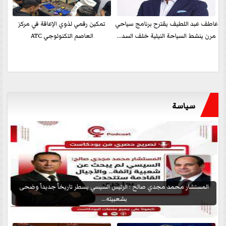
عاطف عبد اللطيف يقترح برنامج سياحي
تمكين رقمي لذوي الإعاقة في مركز
مرن ينشط السياحة النيلية خلف السد...
العاصم التكنولوجي ATC
سياسة
المستشار محمد مجدي صالح : الرئيس السيسي يسطر تاريخاً جديداً وضحى
بشعبيته...