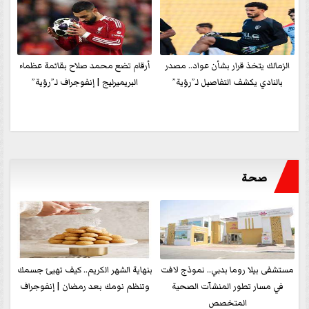
الزمالك يتخذ قرار بشأن عواد.. مصدر
أرقام تضع محمد صلاح بقائمة عظماء
بالنادي يكشف التفاصيل لـ”رؤية”
البريميرليج | إنفوجراف لـ”رؤية”
صحة
مستشفى بيلا روما بدبي.. نموذج لافت
بنهاية الشهر الكريم.. كيف تهيئ جسمك
في مسار تطور المنشآت الصحية
وتنظم نومك بعد رمضان | إنفوجراف
المتخصص