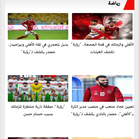
رياضة
الأهلي والزمالك في قمة الجمعة.. ”رؤية”
بديل بلعمري في لقاء الأهلي وبيراميدز..
تكشف الغيابات
مصدر يكشف لـ”رؤية”
تعيين عماد متعب في منصب مدير الكرة
”رؤية”: صفقة نارية منتظرة للزمالك
بـ”الأهلي”.. مصدر بالنادي يكشف لـ”رؤية”
بسبب حسام حسن