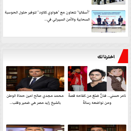
”أسفاليا” تتعاون مع ”هواوي كلاود” لتوفير حلول الحوسبة
السحابية والأمن السيبراني في...
اخترنا لك
تامر حسني… فنانٌ صَنَعَ من كفاحه قصةً
محمد مجدي صالح امين حماة الوطن
ومن تواضعه رسالةً
بالشيخ زايد مصر هي ضمير وقلب...