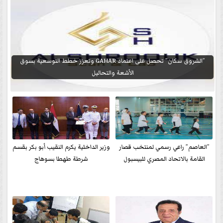
”الشروق سكان” تحصل على اعتماد GAHAR وتعزز خطط التوسعية بسوق
الأشعة والتحاليل
”العاصم” راعي رسمي لمنتخب قصار
وزير الداخلية يكرم النقيب أبو بكر بقسم
القامة بالاتحاد المصري للبيسبول
شرطة طهطا بسوهاج