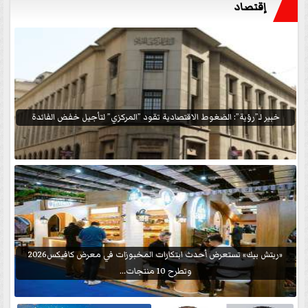
إقتصاد
خبير لـ”رؤية”: الضغوط الاقتصادية تقود ”المركزي” لتأجيل خفض الفائدة
«ريتش بيك» تستعرض أحدث ابتكارات المخبوزات في معرض كافيكس2026
وتطرح 10 منتجات...