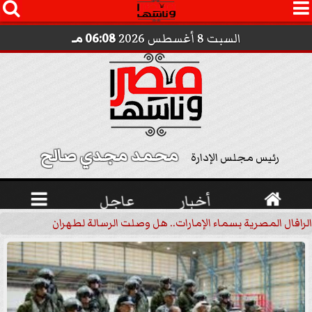




السبت 8 أغسطس 2026
06:08 مـ
محمد مجدي صالح 
رئيس مجلس الإدارة

أخبار
عاجل

الرافال المصرية بسماء الإمارات.. هل وصلت الرسالة لطهران؟.. ”ماعت ج