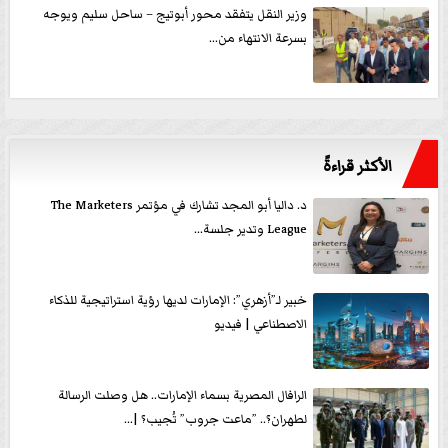
وزير النقل يتفقد محور أبوتيج – ساحل سليم ويوجه
بسرعة الانتهاء من...
الأكثر قراءةً
د. داليا أبو المجد تشارك في مؤتمر The Marketers
League وتدير جلسة...
خبير لـ”أزهري”: الإمارات لديها رؤية استراتيجية للذكاء
الاصطناعي | فيديو
الرافال المصرية بسماء الإمارات.. هل وصلت الرسالة
لطهران؟.. ”ماعت جروب” تُجيب؟ |...