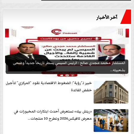
آخر الأخبار
المستشار محمد مجدي صالح : الرئيس السيسي يسطر تاريخاً جديداً وضحى
بشعبيته...
خبير لـ”رؤية”: الضغوط الاقتصادية تقود ”المركزي” لتأجيل
خفض الفائدة
«ريتش بيك» تستعرض أحدث ابتكارات المخبوزات في
معرض كافيكس2026 وتطرح 10 منتجات...