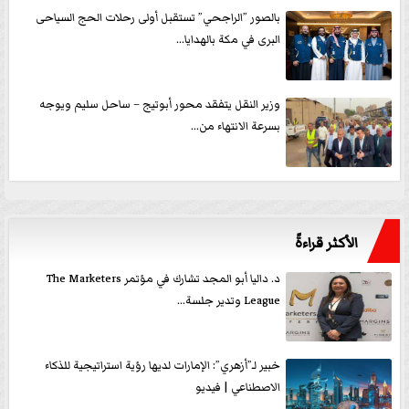
بالصور ”الراجحي” تستقبل أولى رحلات الحج السياحى
البرى في مكة بالهدايا...
وزير النقل يتفقد محور أبوتيج – ساحل سليم ويوجه
بسرعة الانتهاء من...
الأكثر قراءةً
د. داليا أبو المجد تشارك في مؤتمر The Marketers
League وتدير جلسة...
خبير لـ”أزهري”: الإمارات لديها رؤية استراتيجية للذكاء
الاصطناعي | فيديو