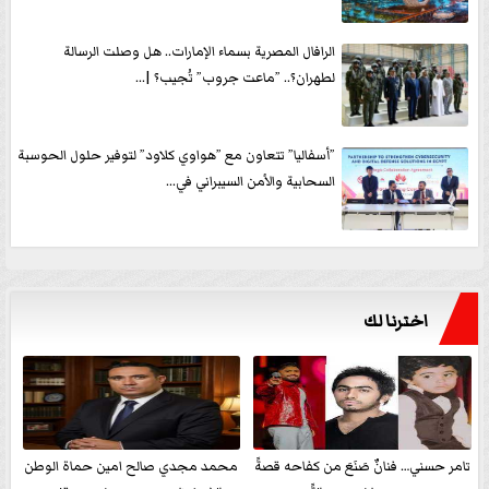
الرافال المصرية بسماء الإمارات.. هل وصلت الرسالة
لطهران؟.. ”ماعت جروب” تُجيب؟ |...
”أسفاليا” تتعاون مع ”هواوي كلاود” لتوفير حلول الحوسبة
السحابية والأمن السيبراني في...
اخترنا لك
تامر حسني… فنانٌ صَنَعَ من كفاحه قصةً
محمد مجدي صالح امين حماة الوطن