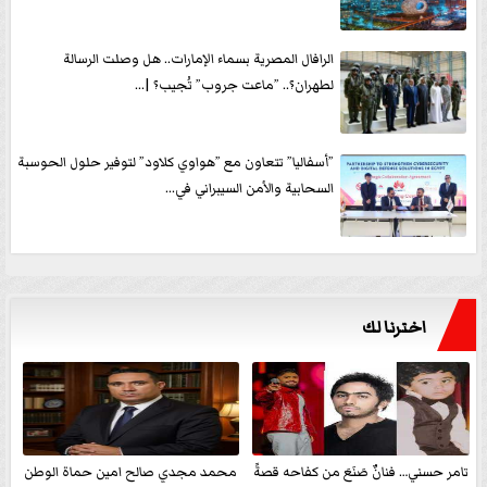
الرافال المصرية بسماء الإمارات.. هل وصلت الرسالة
لطهران؟.. ”ماعت جروب” تُجيب؟ |...
”أسفاليا” تتعاون مع ”هواوي كلاود” لتوفير حلول الحوسبة
السحابية والأمن السيبراني في...
اخترنا لك
تامر حسني… فنانٌ صَنَعَ من كفاحه قصةً
محمد مجدي صالح امين حماة الوطن