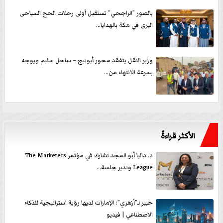
بالصور ”الراجحي” تستقبل أولى رحلات الحج السياحى
البرى في مكة بالهدايا...
وزير النقل يتفقد محور أبوتيج – ساحل سليم ويوجه
بسرعة الانتهاء من...
الأكثر قراءةً
د. داليا أبو المجد تشارك في مؤتمر The Marketers
League وتدير جلسة...
خبير لـ”أزهري”: الإمارات لديها رؤية استراتيجية للذكاء
الاصطناعي | فيديو