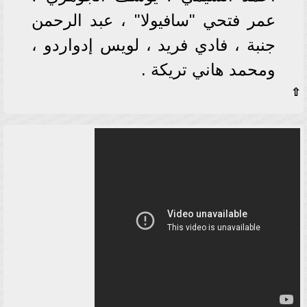
عمر فتحي "سافيولا" ، عبد الرحمن
جنبة ، فادي فريد ، لويس إدواردو ،
ومحمد هاني تريكة .
⇧