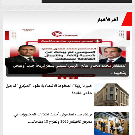
آخر الأخبار
المستشار محمد مجدي صالح : الرئيس السيسي يسطر تاريخاً جديداً وضحى
بشعبيته...
خبير لـ”رؤية”: الضغوط الاقتصادية تقود ”المركزي” لتأجيل
خفض الفائدة
«ريتش بيك» تستعرض أحدث ابتكارات المخبوزات في
معرض كافيكس2026 وتطرح 10 منتجات...