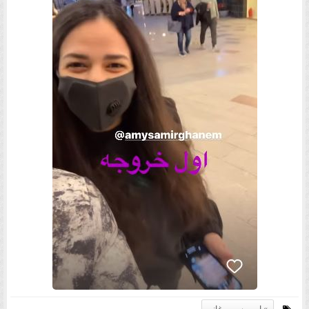
إيمي سمير غانم