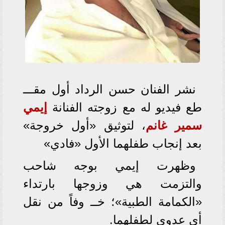
نشر الفنان حسن الرداد أول مقـــ
طع فيديو له مع زوجته الفنانة
إيمي
سمير غانم
، لتوثيق «أول خروجة»
بعد إنجاب طفلهما الأول «فادي»
وظهرت إيمي بوجه شاحب
والتزمت هي وزوجها بارتداء
«الكمامة الطبية»؛ خــ وفاً من نقل
أي عدوى لطفلهما.