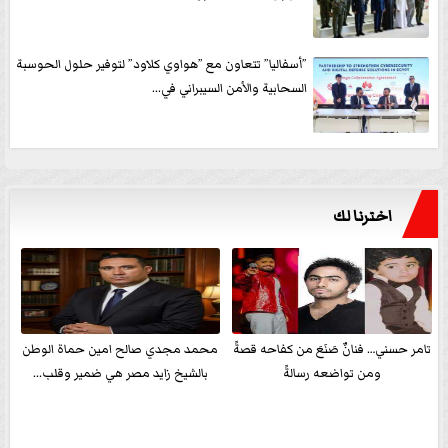
”أسفاليا” تتعاون مع ”هواوي كلاود” لتوفير حلول الحوسبة
السحابية والأمن السيبراني في...
اخترنا لك
تامر حسني… فنانٌ صَنَعَ من كفاحه قصةً
محمد مجدي صالح امين حماة الوطن
ومن تواضعه رسالةً
بالشيخ زايد مصر هي ضمير وقلب...