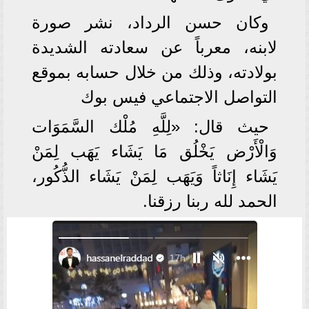
وكان حسن الرداد، نشر صورة
لابنه، معرباً عن سعادته الشديدة
بولادته، وذلك من خلال حسابه بموقع
التواصل الاجتماعي فيس بوك
حيث قال: «لِلَّهِ مُلْك السَّمَوَات
وَالْأَرْض يَخْلُق مَا يَشَاء يَهَب لِمَنْ
يَشَاء إِنَاثاً وَيَهَب لِمَنْ يَشَاء الذُّكُور،
الحمد لله ربنا رزقنا.