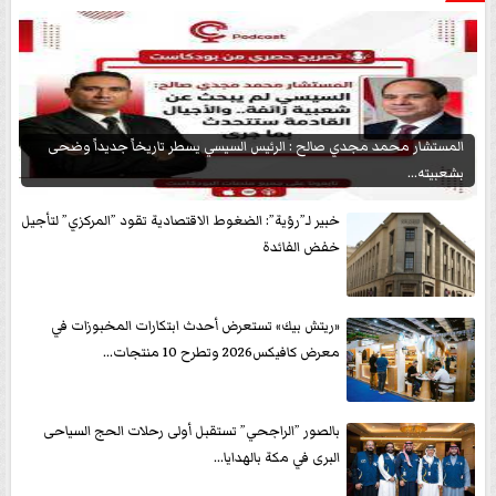
المستشار محمد مجدي صالح : الرئيس السيسي يسطر تاريخاً جديداً وضحى
بشعبيته...
خبير لـ”رؤية”: الضغوط الاقتصادية تقود ”المركزي” لتأجيل
خفض الفائدة
«ريتش بيك» تستعرض أحدث ابتكارات المخبوزات في
معرض كافيكس2026 وتطرح 10 منتجات...
بالصور ”الراجحي” تستقبل أولى رحلات الحج السياحى
البرى في مكة بالهدايا...