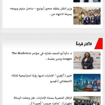
وزير النقل يتفقد محور أبوتيج – ساحل سليم ويوجه
بسرعة الانتهاء من...
الأكثر قراءةً
د. داليا أبو المجد تشارك في مؤتمر The Marketers
League وتدير جلسة...
خبير لـ”أزهري”: الإمارات لديها رؤية استراتيجية للذكاء
الاصطناعي | فيديو
الرافال المصرية بسماء الإمارات.. هل وصلت الرسالة
لطهران؟.. ”ماعت جروب” تُجيب؟ |...