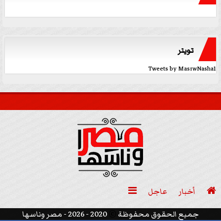
تويتر
Tweets by MasrwNasha1

أخبار
عاجل

جميع الحقوق محفوظة
©
2020 - 2026 - مصر وناسها