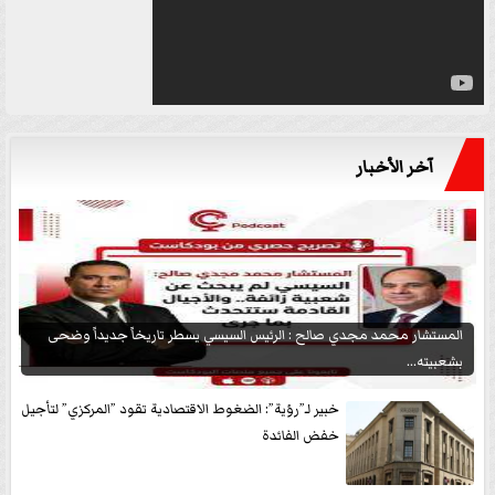
آخر الأخبار
المستشار محمد مجدي صالح : الرئيس السيسي يسطر تاريخاً جديداً وضحى
بشعبيته...
خبير لـ”رؤية”: الضغوط الاقتصادية تقود ”المركزي” لتأجيل
خفض الفائدة