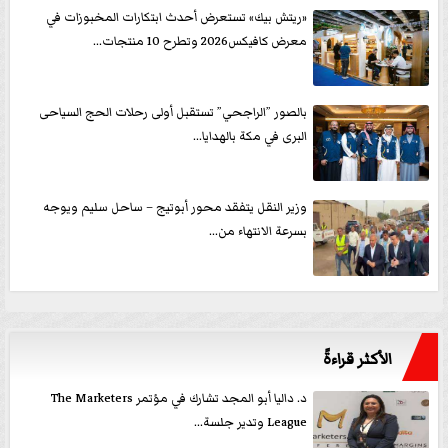
«ريتش بيك» تستعرض أحدث ابتكارات المخبوزات في
معرض كافيكس2026 وتطرح 10 منتجات...
بالصور ”الراجحي” تستقبل أولى رحلات الحج السياحى
البرى في مكة بالهدايا...
وزير النقل يتفقد محور أبوتيج – ساحل سليم ويوجه
بسرعة الانتهاء من...
الأكثر قراءةً
د. داليا أبو المجد تشارك في مؤتمر The Marketers
League وتدير جلسة...