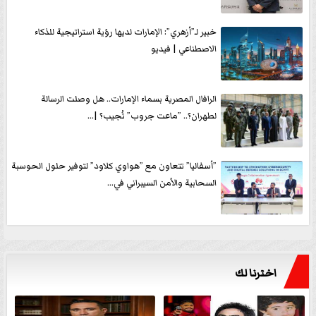
خبير لـ”أزهري”: الإمارات لديها رؤية استراتيجية للذكاء
الاصطناعي | فيديو
الرافال المصرية بسماء الإمارات.. هل وصلت الرسالة
لطهران؟.. ”ماعت جروب” تُجيب؟ |...
”أسفاليا” تتعاون مع ”هواوي كلاود” لتوفير حلول الحوسبة
السحابية والأمن السيبراني في...
اخترنا لك