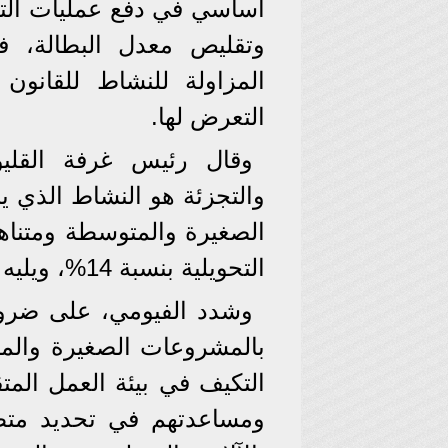
أساسي في دفع عمليات التن
وتقليص معدل البطالة، 
المزاولة للنشاط للقانون
التعرض لها.
وقال رئيس غرفة القليو
والتجزئة هو النشاط الذي 
التحويلية بنسبة 14%، ويليه نشاطات أخرى بنسبة 8%.
وشدد الفيومي، على ضرورة
بالمشروعات الصغيرة والم
التكيف في بيئة العمل المتق
ومساعدتهم في تحديد متطل