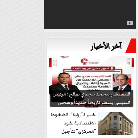
آخر الأخبار
المستشار محمد مجدي صالح : الرئيس
السيسي يسطر تاريخاً جديداً وضحى
بشعبيته...
خبير لـ”رؤية”: الضغوط
الاقتصادية تقود
”المركزي” لتأجيل