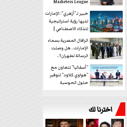
Marketers League
وتدير جلسة...
خبير لـ”أزهري”: الإمارات
لديها رؤية استراتيجية
للذكاء الاصطناعي |
فيديو
الرافال المصرية بسماء
الإمارات.. هل وصلت
الرسالة لطهران؟..
”ماعت جروب” تُجيب؟
”أسفاليا” تتعاون مع
|...
”هواوي كلاود” لتوفير
حلول الحوسبة
السحابية والأمن
السيبراني في...
اخترنا لك