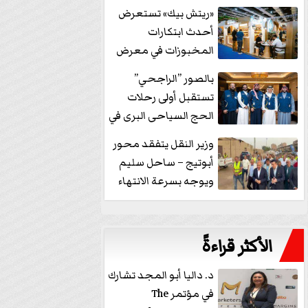
خفض الفائدة
«ريتش بيك» تستعرض
أحدث ابتكارات
المخبوزات في معرض
كافيكس2026 وتطرح 10
بالصور ”الراجحي”
منتجات...
تستقبل أولى رحلات
الحج السياحى البرى في
مكة بالهدايا...
وزير النقل يتفقد محور
أبوتيج – ساحل سليم
ويوجه بسرعة الانتهاء
من...
الأكثر قراءةً
د. داليا أبو المجد تشارك
في مؤتمر The