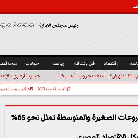
محمد مجدي
رئيس مجلس الإدارة
اسة
إقتصاد
فن وثقافة
رياضة
حوادث
محافظا
رسالة لطهران؟.. ”ماعت جروب” تُجيب؟ |...
خبير لـ”أزهري”: الإما
الأحد، 14 مايو 2023
01:45 مـ
بتوقيت القاهرة
محمد عطية الفيومي: المشروعات الصغيرة والمتوسطة تمثل نحو 65%
كل الاقتصاد المصري