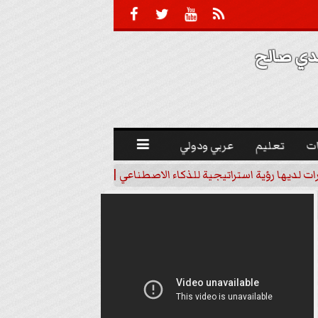





 صالح 
ت
تعليم
عربي ودولي

رات لديها رؤية استراتيجية للذكاء الاصطناعي | فيديو
خبير اقتصاد