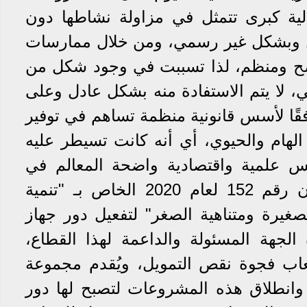
لية كبرى تتمثل في مزاولة نشاطها دون
ل وبشكل غير رسمي، ومن خلال ممارسات
ضح ومنظم، لذا تسببت في وجود شكل من
، لا يتم الاستفادة منه بشكل عادل وعلى
فقًا لأسس قانونية منظمة تساهم في توفير
 الهام والحيوي، أي أنه كانت تسيطر عليه
س علمية واقتصادية واضحة المعالم في
إدارته، إلا أنه صدر القانون رقم 152 لعام 2020 الخاص بـ "تنمية
يرة ومتناهية الصغر" لتفعيل دور جهاز
 الجهة المسئولة والداعمة لهذا القطاع،
عاب فجوة نقص التمويل، ويُقدم مجموعة
 وانطلاق هذه المشروعات لتصبح لها دور