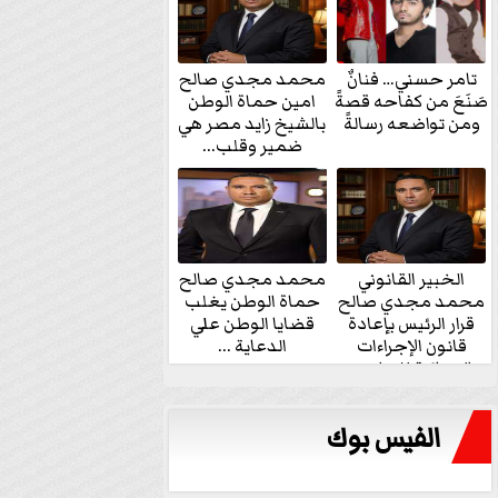
تامر حسني… فنانٌ
محمد مجدي صالح
صَنَعَ من كفاحه قصةً
امين حماة الوطن
ومن تواضعه رسالةً
بالشيخ زايد مصر هي
ضمير وقلب...
الخبير القانوني
محمد مجدي صالح
محمد مجدي صالح
حماة الوطن يغلب
قرار الرئيس بإعادة
قضايا الوطن علي
قانون الإجراءات
الدعاية ...
الجنائية للنواب...
الفيس بوك