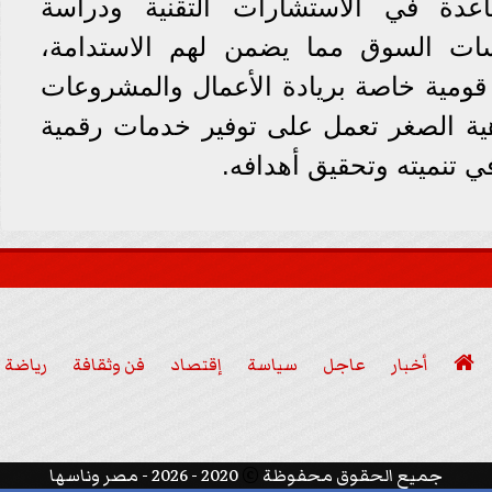
ساعدة في الاستشارات التقنية ودراسة
ات السوق مما يضمن لهم الاستدامة،
ومية خاصة بريادة الأعمال والمشروعات
ية الصغر تعمل على توفير خدمات رقمية
ي تنميته وتحقيق أهدافه.

أخبار
عاجل
سياسة
إقتصاد
فن وثقافة
رياضة
عربي ودولي

جميع الحقوق محفوظة
©
2020 - 2026 - مصر وناسها