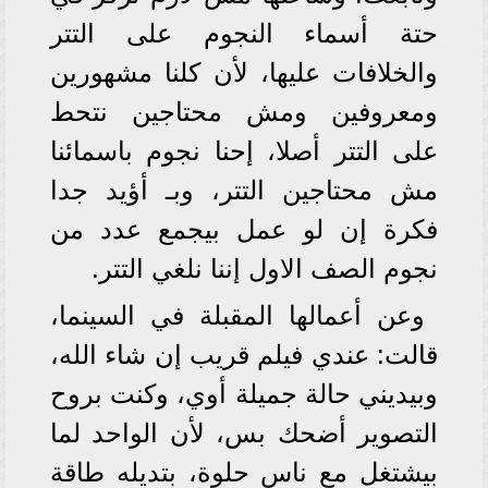
حتة أسماء النجوم على التتر
والخلافات عليها، لأن كلنا مشهورين
ومعروفين ومش محتاجين نتحط
على التتر أصلا، إحنا نجوم باسمائنا
مش محتاجين التتر، وبـ أؤيد جدا
فكرة إن لو عمل بيجمع عدد من
نجوم الصف الاول إننا نلغي التتر.
وعن أعمالها المقبلة في السينما،
قالت: عندي فيلم قريب إن شاء الله،
وبيديني حالة جميلة أوي، وكنت بروح
التصوير أضحك بس، لأن الواحد لما
بيشتغل مع ناس حلوة، بتديله طاقة