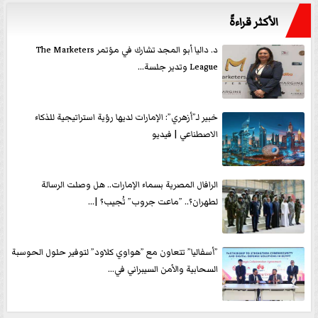
الأكثر قراءةً
د. داليا أبو المجد تشارك في مؤتمر The Marketers
League وتدير جلسة...
خبير لـ”أزهري”: الإمارات لديها رؤية استراتيجية للذكاء
الاصطناعي | فيديو
الرافال المصرية بسماء الإمارات.. هل وصلت الرسالة
لطهران؟.. ”ماعت جروب” تُجيب؟ |...
”أسفاليا” تتعاون مع ”هواوي كلاود” لتوفير حلول الحوسبة
السحابية والأمن السيبراني في...