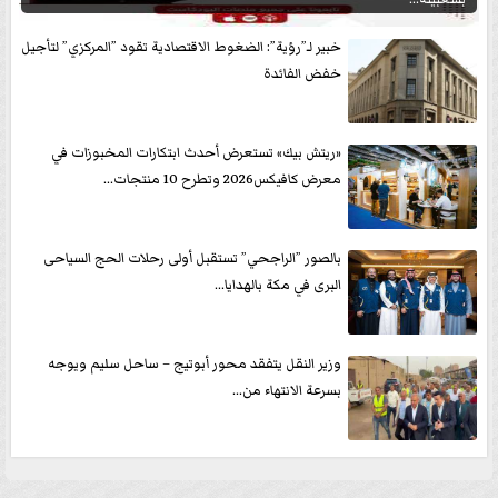
خبير لـ”رؤية”: الضغوط الاقتصادية تقود ”المركزي” لتأجيل
خفض الفائدة
«ريتش بيك» تستعرض أحدث ابتكارات المخبوزات في
معرض كافيكس2026 وتطرح 10 منتجات...
بالصور ”الراجحي” تستقبل أولى رحلات الحج السياحى
البرى في مكة بالهدايا...
وزير النقل يتفقد محور أبوتيج – ساحل سليم ويوجه
بسرعة الانتهاء من...