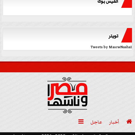
الفيس بوك
تويتر
Tweets by MasrwNasha1

أخبار
عاجل
