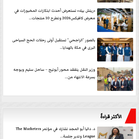
«ريتش بيك» تستعرض أحدث ابتكارات المخبوزات في
معرض كافيكس2026 وتطرح 10 منتجات...
بالصور ”الراجحي” تستقبل أولى رحلات الحج السياحى
البرى في مكة بالهدايا...
وزير النقل يتفقد محور أبوتيج – ساحل سليم ويوجه
بسرعة الانتهاء من...
الأكثر قراءةً
د. داليا أبو المجد تشارك في مؤتمر The Marketers
League وتدير جلسة...