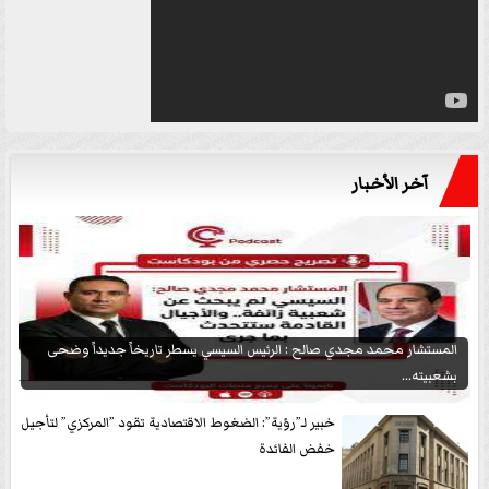
آخر الأخبار
المستشار محمد مجدي صالح : الرئيس السيسي يسطر تاريخاً جديداً وضحى
بشعبيته...
خبير لـ”رؤية”: الضغوط الاقتصادية تقود ”المركزي” لتأجيل
خفض الفائدة