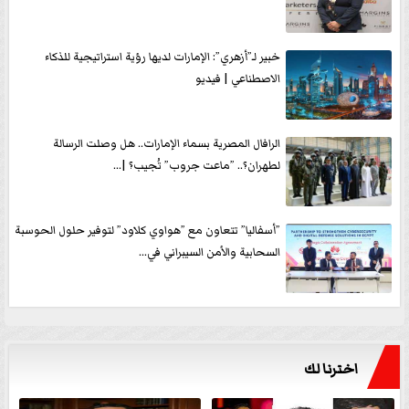
خبير لـ”أزهري”: الإمارات لديها رؤية استراتيجية للذكاء
الاصطناعي | فيديو
الرافال المصرية بسماء الإمارات.. هل وصلت الرسالة
لطهران؟.. ”ماعت جروب” تُجيب؟ |...
”أسفاليا” تتعاون مع ”هواوي كلاود” لتوفير حلول الحوسبة
السحابية والأمن السيبراني في...
اخترنا لك