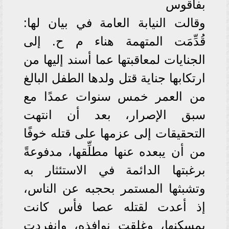
بفاقوس
وقالت النيابة العامة في بيان لها:
قُدِّمَت المتهمة هناء م ح. إلى
الجنايات لمعاقبتها عما أسند إليها من
ارتكابها جناية قتل ولدها الطفل البالغ
من العمر خمس سنوات عمدًا مع
سبق الإصرار، بعد أن انتهت
التحقيقات إلى عزمها على قتله خوفًا
من أن يبعده عنها مطلِّقها، مدفوعةً
برغبتها الدائمة في الاستئثار به
وتشبثها المستمر بحجبه عن الناس،
إذ أعدت لقتله عصا فأس كانت
بمسكنها، وغلقت نوافذه، وانفردت