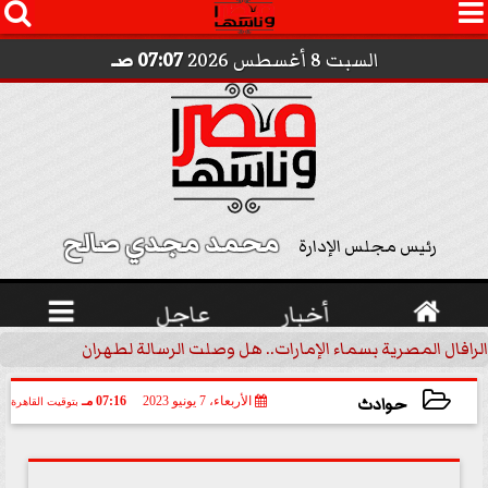




السبت 8 أغسطس 2026
07:07 صـ
محمد مجدي صالح 
رئيس مجلس الإدارة

أخبار
عاجل

الرافال المصرية بسماء الإمارات.. هل وصلت الرسالة لطهران؟.. ”ماعت ج
حوادث
الأربعاء، 7 يونيو 2023
07:16 مـ
بتوقيت القاهرة
2023-06-07 19:16:08