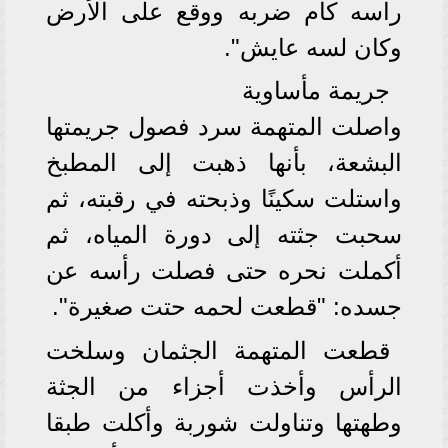
راسه كام ضربه ووقع على الأرض
وكان لسه عايش".
جريمة مأساوية
واصلت المتهمة سرد فصول جريمتها
البشعة، بأنها ذهبت إلى المطبخ
واستلت سكينًا وذبحته في رقبته، ثم
سحبت جثته إلى دورة المياه، ثم
أكملت نحره حتى فصلت رأسه عن
جسده: "قطعت لحمه حتت صغيرة".
قطعت المتهمة الجثمان وسلخت
الرأس وأخذت أجزاء من الجثة
وطهتها وتناولت شوربة وأكلت طبقا