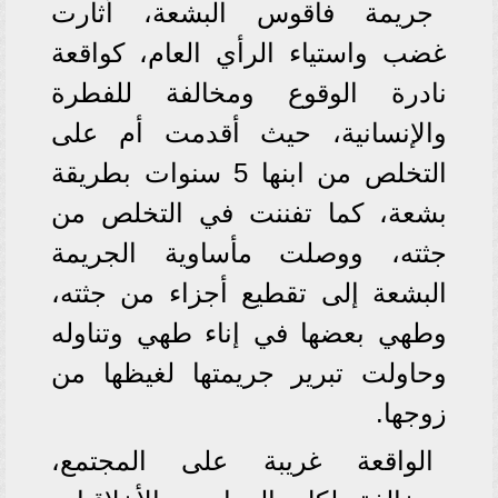
جريمة فاقوس البشعة، أثارت
غضب واستياء الرأي العام، كواقعة
نادرة الوقوع ومخالفة للفطرة
والإنسانية، حيث أقدمت أم على
التخلص من ابنها 5 سنوات بطريقة
بشعة، كما تفننت في التخلص من
جثته، ووصلت مأساوية الجريمة
البشعة إلى تقطيع أجزاء من جثته،
وطهي بعضها في إناء طهي وتناوله
وحاولت تبرير جريمتها لغيظها من
زوجها.
الواقعة غريبة على المجتمع،