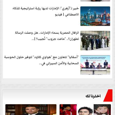
خبير لـ”أزهري”: الإمارات لديها رؤية استراتيجية للذكاء
الاصطناعي | فيديو
الرافال المصرية بسماء الإمارات.. هل وصلت الرسالة
لطهران؟.. ”ماعت جروب” تُجيب؟ |...
”أسفاليا” تتعاون مع ”هواوي كلاود” لتوفير حلول الحوسبة
السحابية والأمن السيبراني في...
اخترنا لك