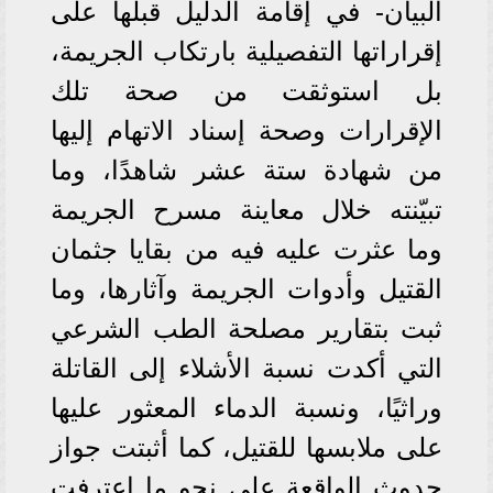
البيان- في إقامة الدليل قبلها على
إقراراتها التفصيلية بارتكاب الجريمة،
بل استوثقت من صحة تلك
الإقرارات وصحة إسناد الاتهام إليها
من شهادة ستة عشر شاهدًا، وما
تبيّنته خلال معاينة مسرح الجريمة
وما عثرت عليه فيه من بقايا جثمان
القتيل وأدوات الجريمة وآثارها، وما
ثبت بتقارير مصلحة الطب الشرعي
التي أكدت نسبة الأشلاء إلى القاتلة
وراثيًا، ونسبة الدماء المعثور عليها
على ملابسها للقتيل، كما أثبتت جواز
حدوث الواقعة على نحو ما اعترفت