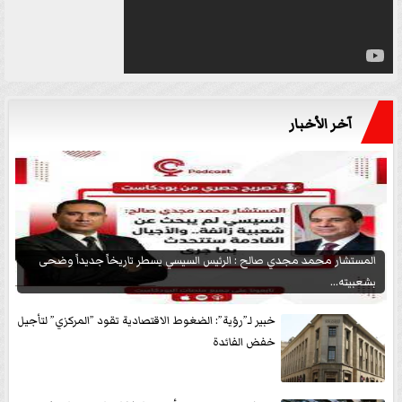
آخر الأخبار
المستشار محمد مجدي صالح : الرئيس السيسي يسطر تاريخاً جديداً وضحى
بشعبيته...
خبير لـ”رؤية”: الضغوط الاقتصادية تقود ”المركزي” لتأجيل
خفض الفائدة