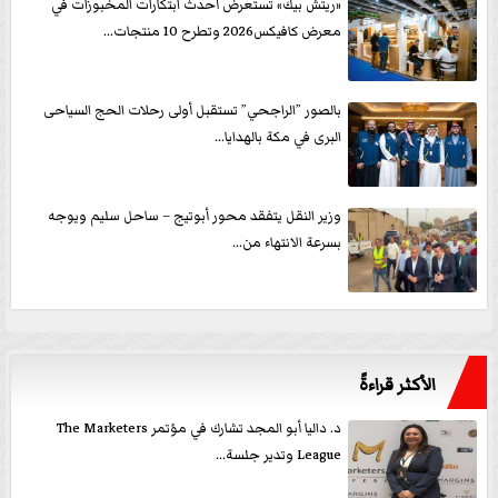
«ريتش بيك» تستعرض أحدث ابتكارات المخبوزات في
معرض كافيكس2026 وتطرح 10 منتجات...
بالصور ”الراجحي” تستقبل أولى رحلات الحج السياحى
البرى في مكة بالهدايا...
وزير النقل يتفقد محور أبوتيج – ساحل سليم ويوجه
بسرعة الانتهاء من...
الأكثر قراءةً
د. داليا أبو المجد تشارك في مؤتمر The Marketers
League وتدير جلسة...