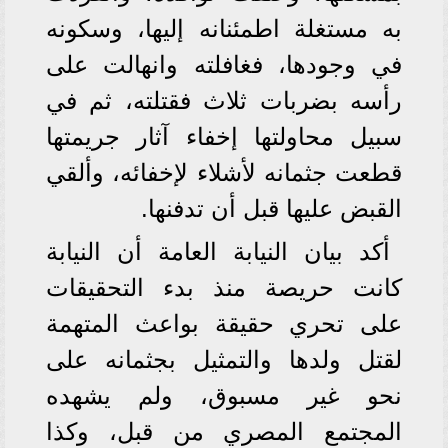
به مستغلة اطمئنانه إليها، وسكونه
في وجودها، فغافلته وانهالت على
رأسه بضربات ثلاث فقتلته، ثم في
سبيل محاولتها إخفاء آثار جريمتها
قطعت جثمانه لأشلاء لإخفائه، وألقي
القبض عليها قبل أن تدفنها.
أكد بيان النيابة العامة أن النيابة
كانت حريصة منذ بدء التحقيقات
على تحري حقيقة بواعث المتهمة
لقتل ولدها والتمثيل بجثمانه على
نحو غير مسبوق، ولم يشهده
المجتمع المصري من قبل، وكذا