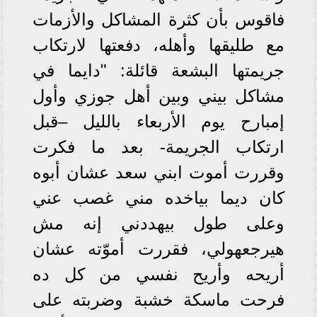
فاقوس بأن كثرة المشاكل والأزمات
مع طليقها وأهله، دفعتها لارتكاب
جريمتها البشعة قائلة: "دايما في
مشاكل بيني وبين أهل جوزي وأول
إمبارح يوم الأربعاء بالليل –قبل
ارتكاب الجريمة- بعد ما فكرت
وقررت أموت ابني سعد عشان أبوه
كان ديما بياخده مني غصب عني
وعلى طول بيهددني إنه مش
هيرجعهولي، فقررت أموّته عشان
أريحه وأريح نفسي من كل ده
فرحت ماسكة خشبة وضربته على