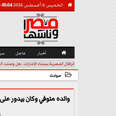
الخميس 6 أغسطس 2026
05:54 صـ


أخبار
عاجل
سي
أجيل خفض الفائدة
الرافال المصرية بسماء الإمارات.. هل وصلت ال
حوادث
2023-06-14 17:07:25
والده متوفي وكان بيدور على
ا