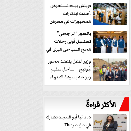
خفض الفائدة
«ريتش بيك» تستعرض
أحدث ابتكارات
المخبوزات في معرض
كافيكس2026 وتطرح 10
بالصور ”الراجحي”
منتجات...
تستقبل أولى رحلات
الحج السياحى البرى في
مكة بالهدايا...
وزير النقل يتفقد محور
أبوتيج – ساحل سليم
ويوجه بسرعة الانتهاء
من...
الأكثر قراءةً
د. داليا أبو المجد تشارك
في مؤتمر The