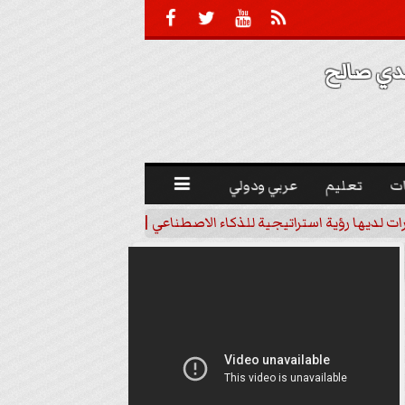





 صالح 
ت
تعليم
عربي ودولي

رات لديها رؤية استراتيجية للذكاء الاصطناعي | فيديو
خبير اقتصاد