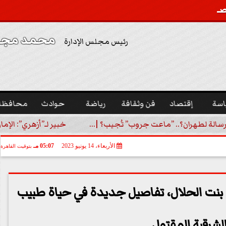
محمد مجدي
رئيس مجلس الإدارة
اسة
إقتصاد
فن وثقافة
رياضة
حوادث
محافظا
رسالة لطهران؟.. ”ماعت جروب” تُجيب؟ |...
خبير لـ”أزهري”: الإما
الأربعاء، 14 يونيو 2023
05:07 مـ
بتوقيت القاهرة
 بنت الحلال، تفاصيل جديدة في حياة طبيب
لشرقية المقتول