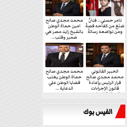
تامر حسني… فنانٌ
محمد مجدي صالح
صَنَعَ من كفاحه قصةً
امين حماة الوطن
ومن تواضعه رسالةً
بالشيخ زايد مصر هي
ضمير وقلب...
الخبير القانوني
محمد مجدي صالح
محمد مجدي صالح
حماة الوطن يغلب
قرار الرئيس بإعادة
قضايا الوطن علي
قانون الإجراءات
الدعاية ...
الجنائية للنواب...
الفيس بوك