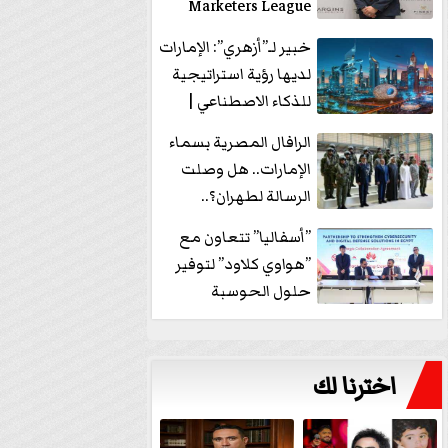
Marketers League
وتدير جلسة...
خبير لـ”أزهري”: الإمارات
لديها رؤية استراتيجية
للذكاء الاصطناعي |
فيديو
الرافال المصرية بسماء
الإمارات.. هل وصلت
الرسالة لطهران؟..
”ماعت جروب” تُجيب؟
”أسفاليا” تتعاون مع
|...
”هواوي كلاود” لتوفير
حلول الحوسبة
السحابية والأمن
السيبراني في...
اخترنا لك