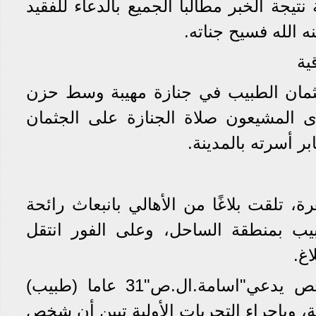
يجة الخبر مطالبا الجميع بالدعاء للفقيد
 الله فسيح جناته.
ية
جثمان الطبيب في جنازة مهيبة وسط حزن
دى المشيعون صلاة الجنازة على الجثمان
ر أسرته بالمدينة.
ة، تلقت بلاغًا من الأهالي بانبعاث رائحة
يب بمنطقة الساحل، وعلى الفور انتقل
اغ.
وبالفحص تبين مقتل شخص يدعي"اسامة.ال.ص"31 عاما (طبيب)
، وبإجراء التحريات الأولية تبين أن شخص