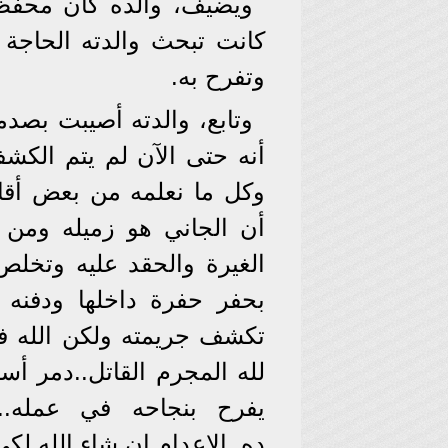
ويضيف، والده كان محفظا
كانت تبحث والدته الحاجة 
وتفرح به.
وتابع، والدته أصيبت بصدمة
أنه حتى الآن لم يتم الكشف
وكل ما نعلمه من بعض أقارب
أن الجاني هو زميله ومن 
الغيرة والحقد عليه وتخلص
بحفر حفرة داخلها ودفنه 
تكشف جريمته ولكن الله فض
لله المجرم القاتل..دمر أ
يفرح بنجاحه في عمله..
ده..الإعدام إن شاء الله لكى 