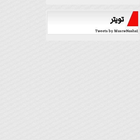
تويتر
Tweets by MasrwNasha1