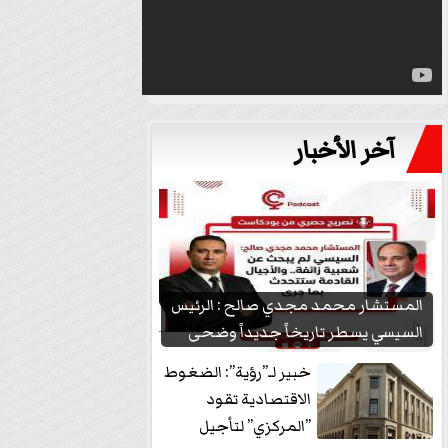
آخر الأخبار
المستشار محمد مجدي صالح : الرئيس
السيسي يسطر تاريخاً جديداً وضحى
بشعبيته...
خبير لـ”رؤية”: الضغوط
الاقتصادية تقود
”المركزي” لتأجيل