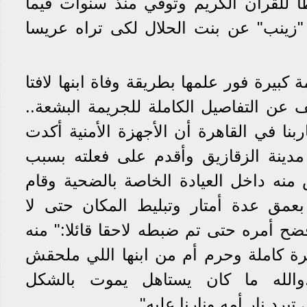
 للقرأن الكريم وتوفي منذ سنوات فيما
"زينب" عن بنت الحلال لكى تراه عريسا
 كبيرة فور علمها بطريقة وفاة ابنها لافتا
 عن التفاصيل الكاملة للجريمة البشعة..
نا في القاهرة أن الأجهزة الأمنية أكدت
مدينة الزقازيق وأقدم على فعلته بسبب
 منه داخل العيادة الخاصة بالضحية وقام
بعمق عدة أمتار وتبليط المكان حتى لا
ح أمره حتى تم ضبطه لاحقا قائلا:" منه
سرة كاملة وحرم أم من ابنها اللي ملحقش
والله ما كان يستاهل يموت بالشكل
تبرد نار أمه ونارنا عليه".