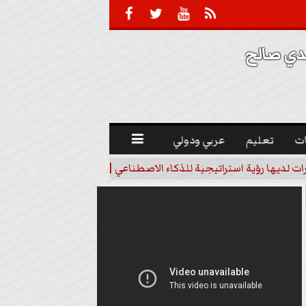





 صالح 
ت
تعليم
عربي ودولي

رات لديها رؤية استراتيجية للذكاء الاصطناعي | فيديو
خبير اقتصاد