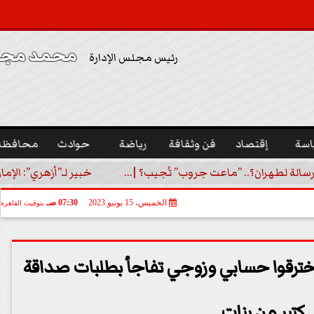
محمد مجدي
رئيس مجلس الإدارة
اسة
إقتصاد
فن وثقافة
رياضة
حوادث
محافظا
رسالة لطهران؟.. ”ماعت جروب” تُجيب؟ |...
خبير لـ”أزهري”: الإما
الخميس، 15 يونيو 2023
07:30 صـ
بتوقيت القاهرة
اخترقوا حسابي وزوجي تفاجأ بطلبات صداقة
كتير من بنات