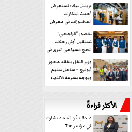
خفض الفائدة
«ريتش بيك» تستعرض
أحدث ابتكارات
المخبوزات في معرض
كافيكس2026 وتطرح 10
بالصور ”الراجحي”
منتجات...
تستقبل أولى رحلات
الحج السياحى البرى في
مكة بالهدايا...
وزير النقل يتفقد محور
أبوتيج – ساحل سليم
ويوجه بسرعة الانتهاء
من...
الأكثر قراءةً
د. داليا أبو المجد تشارك
في مؤتمر The