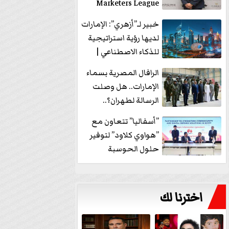
Marketers League
وتدير جلسة...
خبير لـ”أزهري”: الإمارات
لديها رؤية استراتيجية
للذكاء الاصطناعي |
فيديو
الرافال المصرية بسماء
الإمارات.. هل وصلت
الرسالة لطهران؟..
”ماعت جروب” تُجيب؟
”أسفاليا” تتعاون مع
|...
”هواوي كلاود” لتوفير
حلول الحوسبة
السحابية والأمن
السيبراني في...
اخترنا لك