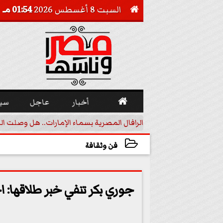
السبت 8 أغسطس 2026
01:54 مـ


أخبار
عاجل
سي
أجيل خفض الفائدة
الرافال المصرية بسماء الإمارات.. هل وصلت ال
فن وثقافة
2023-06-15 07:30:55
جوري بكر تنفي خبر طلاقها: 