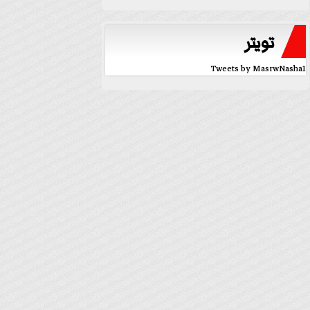
تويتر
Tweets by MasrwNasha1