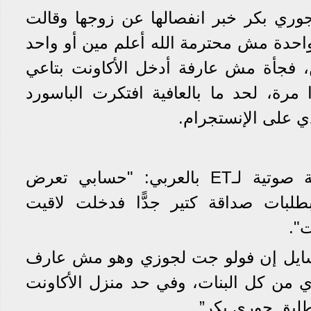
 جوري بكر خبر انفصالها عن زوجها وقالت
حدة مش محترمة الله أعلم مين أو واحد
 فجأة مش عارفة أدخل الأكاونت بتاعي
 مرة، لحد ما بالعافية افتكرت الباسورد
ي على الإنستجرام.
وقالت جوري في مكالمة صوتية لـET بالعربي: "حسابي تعرض
طلبات صداقة كتير جدًّا فدخلت لاقيت
".
سايل إن فولو جت لجوزي وهو مش عارف
ي من كل البنات، وفي حد منزل الأكاونت
 طليق جوري بكر”.