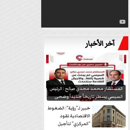
آخر الأخبار
المستشار محمد مجدي صالح : الرئيس
السيسي يسطر تاريخاً جديداً وضحى
بشعبيته...
خبير لـ”رؤية”: الضغوط
الاقتصادية تقود
”المركزي” لتأجيل