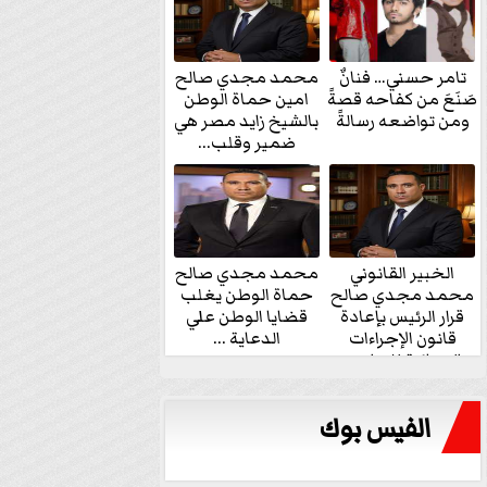
تامر حسني… فنانٌ
محمد مجدي صالح
صَنَعَ من كفاحه قصةً
امين حماة الوطن
ومن تواضعه رسالةً
بالشيخ زايد مصر هي
ضمير وقلب...
الخبير القانوني
محمد مجدي صالح
محمد مجدي صالح
حماة الوطن يغلب
قرار الرئيس بإعادة
قضايا الوطن علي
قانون الإجراءات
الدعاية ...
الجنائية للنواب...
الفيس بوك