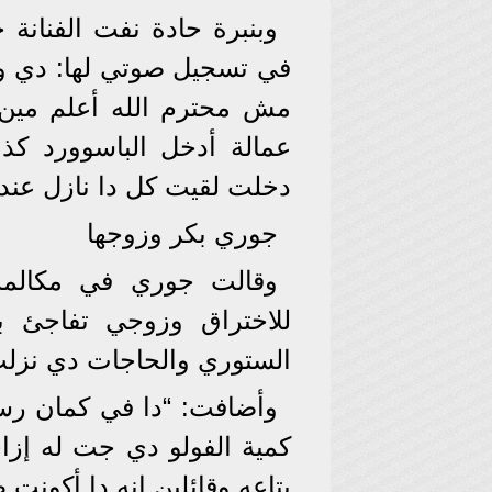
وبنبرة حادة نفت الفنانة
في تسجيل صوتي لها: دي وا
مش محترم الله أعلم مين،
عمالة أدخل الباسوورد كذا
دخلت لقيت كل دا نازل عند
جوري بكر وزوجها
للاختراق وزوجي تفاجئ ب
الستوري والحاجات دي نزلت
وأضافت: “دا في كمان ر
كمية الفولو دي جت له إزا
بتاعه وقائلين إنه دا أكونت