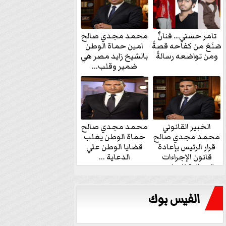
تامر حسني… فنانٌ
محمد مجدي صالح
صَنَعَ من كفاحه قصةً
امين حماة الوطن
ومن تواضعه رسالةً
بالشيخ زايد مصر هي
ضمير وقلب...
الخبير القانوني
محمد مجدي صالح
محمد مجدي صالح
حماة الوطن يغلب
قرار الرئيس بإعادة
قضايا الوطن علي
قانون الإجراءات
الدعاية ...
الجنائية للنواب...
الفيس بوك