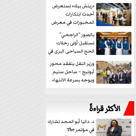
خفض الفائدة
«ريتش بيك» تستعرض
أحدث ابتكارات
المخبوزات في معرض
كافيكس2026 وتطرح 10
بالصور ”الراجحي”
منتجات...
تستقبل أولى رحلات
الحج السياحى البرى في
مكة بالهدايا...
وزير النقل يتفقد محور
أبوتيج – ساحل سليم
ويوجه بسرعة الانتهاء
من...
الأكثر قراءةً
د. داليا أبو المجد تشارك
في مؤتمر The