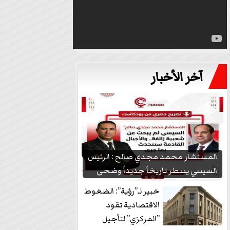
آخر الأخبار
المستشار محمد مجدي صالح : الرئيس
السيسي يسطر تاريخاً جديداً وضحى
بشعبيته...
خبير لـ”رؤية”: الضغوط
الاقتصادية تقود
”المركزي” لتأجيل