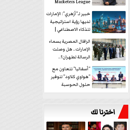
Marketers League
وتدير جلسة...
خبير لـ”أزهري”: الإمارات
لديها رؤية استراتيجية
للذكاء الاصطناعي |
فيديو
الرافال المصرية بسماء
الإمارات.. هل وصلت
الرسالة لطهران؟..
”ماعت جروب” تُجيب؟
”أسفاليا” تتعاون مع
|...
”هواوي كلاود” لتوفير
حلول الحوسبة
السحابية والأمن
السيبراني في...
اخترنا لك