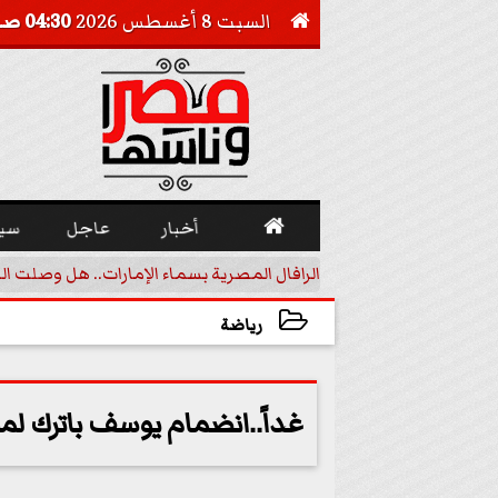
السبت 8 أغسطس 2026
04:30 صـ


أخبار
عاجل
سي
أجيل خفض الفائدة
الرافال المصرية بسماء الإمارات.. هل وصلت ال
رياضة
2023-07-21 19:56:05
غداً..انضمام يوسف باترك لمن