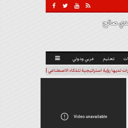





 صالح 
ت
تعليم
عربي ودولي

رات لديها رؤية استراتيجية للذكاء الاصطناعي | فيديو
خبير اقتصاد