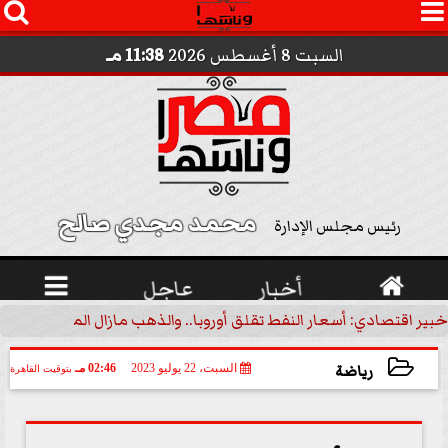




السبت 8 أغسطس 2026
11:38 مـ
محمد مجدي صالح 
رئيس مجلس الإدارة

أخبار
عاجل

خبير اقتصادي: أسعار النفط تقلق أوروبا.. والذهب مازال الملاذ الآمن | 
رياضة
السبت، 22 يوليو 2023
02:46 مـ
بتوقيت القاهرة
2023-07-22 14:46:41