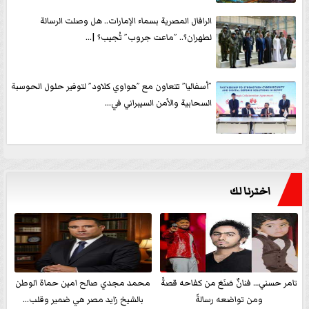
الرافال المصرية بسماء الإمارات.. هل وصلت الرسالة
لطهران؟.. ”ماعت جروب” تُجيب؟ |...
”أسفاليا” تتعاون مع ”هواوي كلاود” لتوفير حلول الحوسبة
السحابية والأمن السيبراني في...
اخترنا لك
تامر حسني… فنانٌ صَنَعَ من كفاحه قصةً
محمد مجدي صالح امين حماة الوطن
ومن تواضعه رسالةً
بالشيخ زايد مصر هي ضمير وقلب...