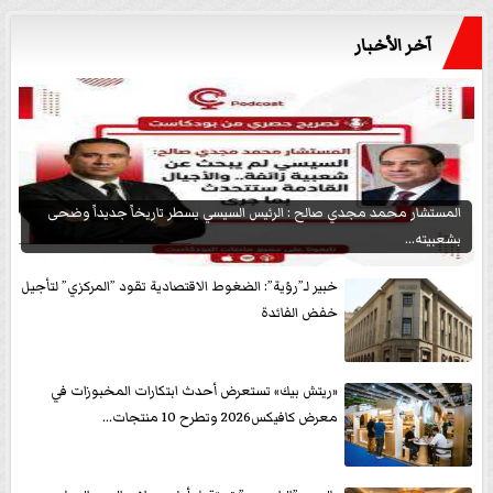
آخر الأخبار
المستشار محمد مجدي صالح : الرئيس السيسي يسطر تاريخاً جديداً وضحى
بشعبيته...
خبير لـ”رؤية”: الضغوط الاقتصادية تقود ”المركزي” لتأجيل
خفض الفائدة
«ريتش بيك» تستعرض أحدث ابتكارات المخبوزات في
معرض كافيكس2026 وتطرح 10 منتجات...