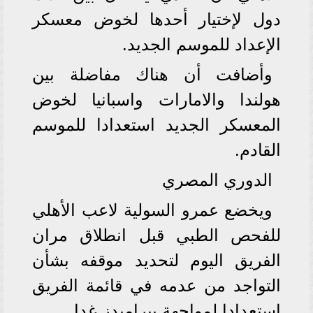
دول لإختيار أحدها لخوض معسكر
الإعداد للموسم الجديد.
وأضافت أن هناك مفاضلة بين
هولندا والامارات واسبانيا لخوض
المعسكر الجديد استعدادا للموسم
القادم.
الدوري المصري
ويخضع عمرو السولية لاعب الأهلي
للفحص الطبي قبل انطلاق مران
الفريق اليوم لتحديد موقفه بشأن
التواجد من عدمه في قائمة الفريق
استعدادا لمواجهة بيراميدز غدا.