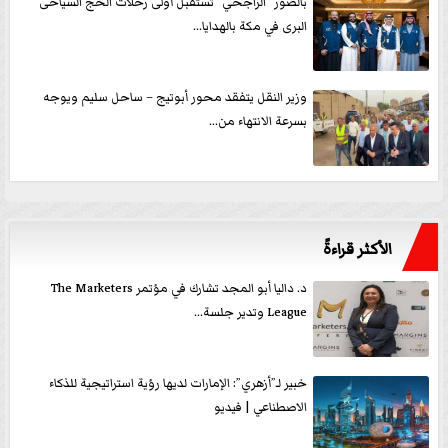
بالصور ”الراجحي” تستقبل أولى رحلات الحج السياحى
البرى في مكة بالهدايا...
وزير النقل يتفقد محور أبوتيج – ساحل سليم ويوجه
بسرعة الانتهاء من...
الأكثر قراءةً
د. داليا أبو المجد تشارك في مؤتمر The Marketers
League وتدير جلسة...
خبير لـ”أزهري”: الإمارات لديها رؤية استراتيجية للذكاء
الاصطناعي | فيديو