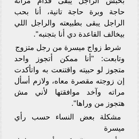
بحبش الراجل يبقى قدام مراته
حاجة وبرة حاجة تانية، أنا بحب
الراجل يبقى بطبيعته والراجل اللي
بيخالف القاعدة دي أنا بتجنبه".
شرط زواج ميسرة من رجل متزوج
وتابعت: "أنا ممكن أتجوز واحد
متجوز لو حبيته واقتنعت به واتأكدت
إن زوجته مقصرة معاه، ولازم أسأل
مراته وآخد موافقتها لأني مش
هتجوز من وراها".
مشكلة بعض النساء حسب رأي
ميسرة