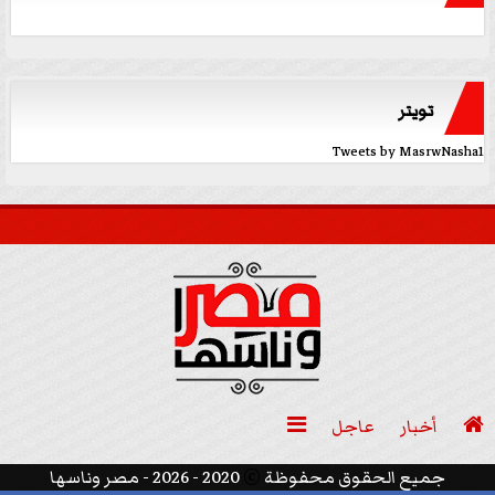
تويتر
Tweets by MasrwNasha1

أخبار
عاجل

جميع الحقوق محفوظة
©
2020 - 2026 - مصر وناسها