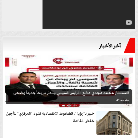
آخر الأخبار
المستشار محمد مجدي صالح : الرئيس السيسي يسطر تاريخاً جديداً وضحى
بشعبيته...
خبير لـ”رؤية”: الضغوط الاقتصادية تقود ”المركزي” لتأجيل
خفض الفائدة