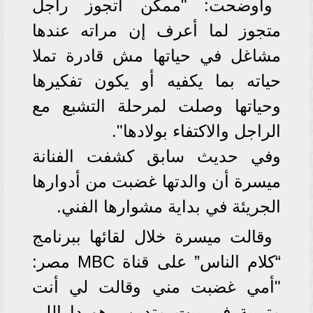
وأوضحت: "ممكن أتجوز راجل
متجوز لما أعرف إن مراته عندها
مشاغل في حياتها مش قادرة تملا
حياته بما يكفيه أو يكون تفكيرها
وحياتها وصلت لمرحلة التشبع مع
الراجل والاكتفاء بولادها".
وفي حديث سابق كشفت الفنانة
ميسرة أن والدتها غضبت من أدوارها
الجريئة في بداية مشوارها الفني.
وقالت ميسرة خلال لقائها ببرنامج
“كلام الناس” على قناة MBC مصر:
"أمي غضبت مني وقالت لي أنت
متربية في بيت متدين.. هو دا اللي