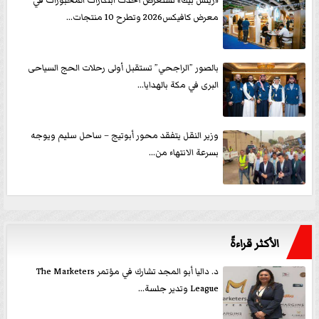
«ريتش بيك» تستعرض أحدث ابتكارات المخبوزات في
معرض كافيكس2026 وتطرح 10 منتجات...
بالصور ”الراجحي” تستقبل أولى رحلات الحج السياحى
البرى في مكة بالهدايا...
وزير النقل يتفقد محور أبوتيج – ساحل سليم ويوجه
بسرعة الانتهاء من...
الأكثر قراءةً
د. داليا أبو المجد تشارك في مؤتمر The Marketers
League وتدير جلسة...