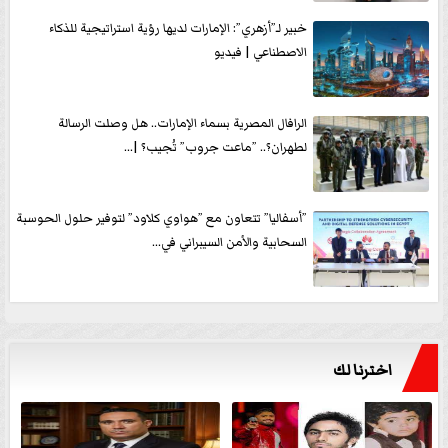
خبير لـ”أزهري”: الإمارات لديها رؤية استراتيجية للذكاء
الاصطناعي | فيديو
الرافال المصرية بسماء الإمارات.. هل وصلت الرسالة
لطهران؟.. ”ماعت جروب” تُجيب؟ |...
”أسفاليا” تتعاون مع ”هواوي كلاود” لتوفير حلول الحوسبة
السحابية والأمن السيبراني في...
اخترنا لك