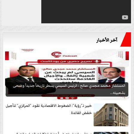
آخر الأخبار
المستشار محمد مجدي صالح : الرئيس السيسي يسطر تاريخاً جديداً وضحى
بشعبيته...
خبير لـ”رؤية”: الضغوط الاقتصادية تقود ”المركزي” لتأجيل
خفض الفائدة