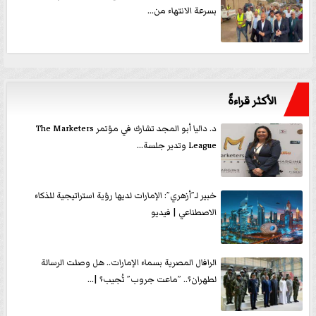
بسرعة الانتهاء من...
الأكثر قراءةً
د. داليا أبو المجد تشارك في مؤتمر The Marketers
League وتدير جلسة...
خبير لـ”أزهري”: الإمارات لديها رؤية استراتيجية للذكاء
الاصطناعي | فيديو
الرافال المصرية بسماء الإمارات.. هل وصلت الرسالة
لطهران؟.. ”ماعت جروب” تُجيب؟ |...