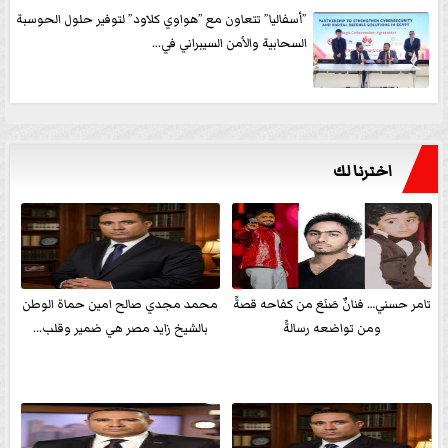
”أسفاليا” تتعاون مع ”هواوي كلاود” لتوفير حلول الحوسبة
السحابية والأمن السيبراني في...
اخترنا لك
تامر حسني… فنانٌ صَنَعَ من كفاحه قصةً
محمد مجدي صالح امين حماة الوطن
ومن تواضعه رسالةً
بالشيخ زايد مصر هي ضمير وقلب...