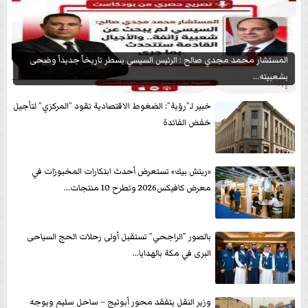
المستشار محمد مجدي صالح : الرئيس السيسي يسطر تاريخاً جديداً وضحى
بشعبيته...
خبير لـ”رؤية”: الضغوط الاقتصادية تقود ”المركزي” لتأجيل
خفض الفائدة
«ريتش بيك» تستعرض أحدث ابتكارات المخبوزات في
معرض كافيكس2026 وتطرح 10 منتجات...
بالصور ”الراجحي” تستقبل أولى رحلات الحج السياحى
البرى في مكة بالهدايا...
وزير النقل يتفقد محور أبوتيج – ساحل سليم ويوجه