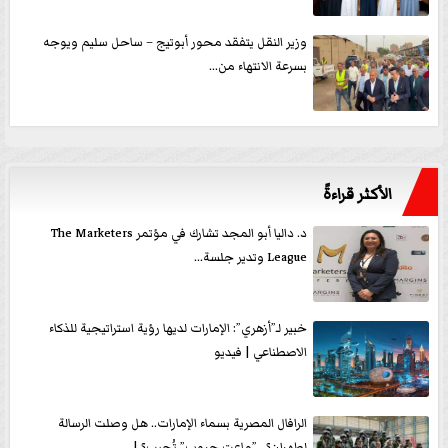
وزير النقل يتفقد محور أبوتيج – ساحل سليم ويوجه
بسرعة الانتهاء من...
الأكثر قراءةً
د. داليا أبو المجد تشارك في مؤتمر The Marketers
League وتدير جلسة...
خبير لـ”أزهري”: الإمارات لديها رؤية استراتيجية للذكاء
الاصطناعي | فيديو
الرافال المصرية بسماء الإمارات.. هل وصلت الرسالة
لطهران؟.. ”ماعت جروب” تُجيب؟ |...