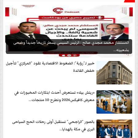
المستشار محمد مجدي صالح : الرئيس السيسي يسطر تاريخاً جديداً وضحى
بشعبيته...
خبير لـ”رؤية”: الضغوط الاقتصادية تقود ”المركزي” لتأجيل
خفض الفائدة
«ريتش بيك» تستعرض أحدث ابتكارات المخبوزات في
معرض كافيكس2026 وتطرح 10 منتجات...
بالصور ”الراجحي” تستقبل أولى رحلات الحج السياحى
البرى في مكة بالهدايا...