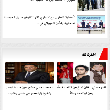
”أسفاليا” تتعاون مع ”هواوي كلاود” لتوفير حلول الحوسبة
السحابية والأمن السيبراني في...
اخترنا لك
تامر حسني… فنانٌ صَنَعَ من كفاحه قصةً
محمد مجدي صالح امين حماة الوطن
ومن تواضعه رسالةً
بالشيخ زايد مصر هي ضمير وقلب...