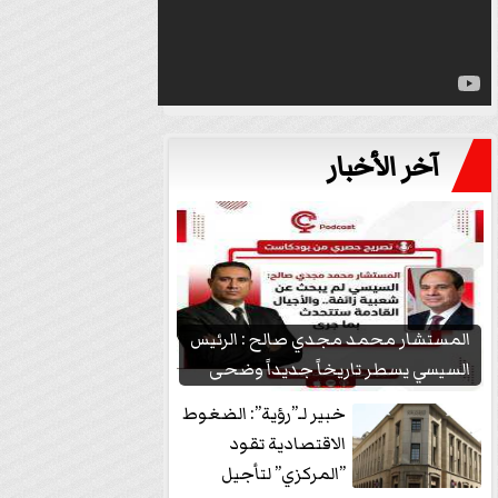
آخر الأخبار
المستشار محمد مجدي صالح : الرئيس
السيسي يسطر تاريخاً جديداً وضحى
بشعبيته...
خبير لـ”رؤية”: الضغوط
الاقتصادية تقود
”المركزي” لتأجيل