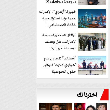
Marketers League
وتدير جلسة...
خبير لـ”أزهري”: الإمارات
لديها رؤية استراتيجية
للذكاء الاصطناعي |
فيديو
الرافال المصرية بسماء
الإمارات.. هل وصلت
الرسالة لطهران؟..
”ماعت جروب” تُجيب؟
”أسفاليا” تتعاون مع
|...
”هواوي كلاود” لتوفير
حلول الحوسبة
السحابية والأمن
السيبراني في...
اخترنا لك