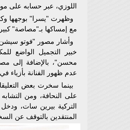
اللوزي، عبر حسابه على موق
وظهرت "يسرا" بوجهها وكتف
مع إمساكها بـ"مصاصة" كبير
وأشار مصور "فوتو سيشن" 
خبير التجميل الواضع للم
محسن"، بالإضافة إلى مصمم
عدم ظهور الفنانة بأزياء في
بينما سخرت بعض التعليق
على النحافة، ومن التشابه 
التركية بيرين سات، ودخل 
المنتقدين بالتوقف عن السخر