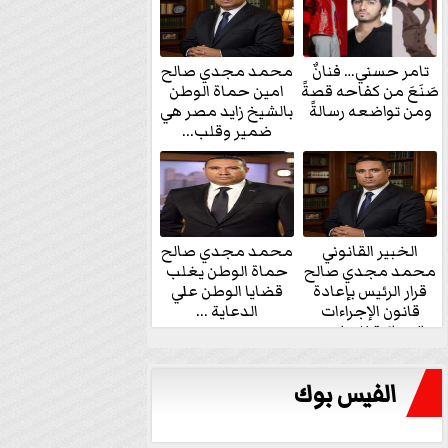
تامر حسني… فنانٌ
محمد مجدي صالح
صَنَعَ من كفاحه قصةً
امين حماة الوطن
ومن تواضعه رسالةً
بالشيخ زايد مصر هي
ضمير وقلب...
الخبير القانوني
محمد مجدي صالح
محمد مجدي صالح
حماة الوطن يغلب
قرار الرئيس بإعادة
قضايا الوطن علي
قانون الإجراءات
الدعاية ...
الجنائية للنواب...
الفيس بوك