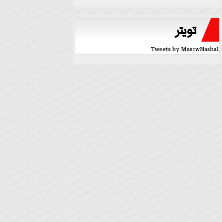
تويتر
Tweets by MasrwNasha1