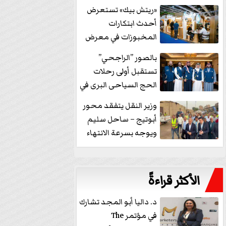
خفض الفائدة
«ريتش بيك» تستعرض
أحدث ابتكارات
المخبوزات في معرض
كافيكس2026 وتطرح 10
بالصور ”الراجحي”
منتجات...
تستقبل أولى رحلات
الحج السياحى البرى في
مكة بالهدايا...
وزير النقل يتفقد محور
أبوتيج – ساحل سليم
ويوجه بسرعة الانتهاء
من...
الأكثر قراءةً
د. داليا أبو المجد تشارك
في مؤتمر The