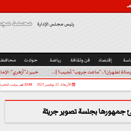
محمد مجدي
رئيس مجلس الإدارة
اسة
إقتصاد
فن وثقافة
رياضة
حوادث
محافظا
رسالة لطهران؟.. ”ماعت جروب” تُجيب؟ |...
خبير لـ”أزهري”: الإما
الأربعاء، 22 نوفمبر 2023
12:01 صـ
بتوقيت القاهرة
جئ جمهورها بجلسة تصوير جريئة