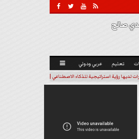





 صالح 
ت
تعليم
عربي ودولي

رات لديها رؤية استراتيجية للذكاء الاصطناعي | فيديو
خبير اقتصاد