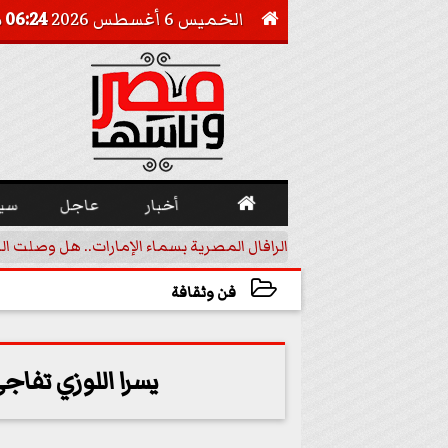
الخميس 6 أغسطس 2026
06:24 مـ


أخبار
عاجل
سي
أجيل خفض الفائدة
الرافال المصرية بسماء الإمارات.. هل وصلت ال
فن وثقافة
2023-11-22 00:01:14
يسرا اللوزي تفا