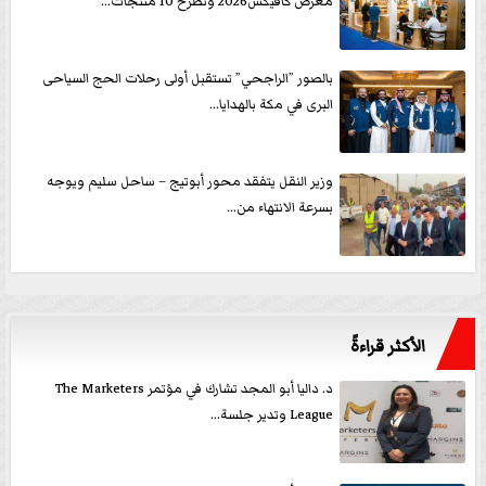
معرض كافيكس2026 وتطرح 10 منتجات...
بالصور ”الراجحي” تستقبل أولى رحلات الحج السياحى
البرى في مكة بالهدايا...
وزير النقل يتفقد محور أبوتيج – ساحل سليم ويوجه
بسرعة الانتهاء من...
الأكثر قراءةً
د. داليا أبو المجد تشارك في مؤتمر The Marketers
League وتدير جلسة...