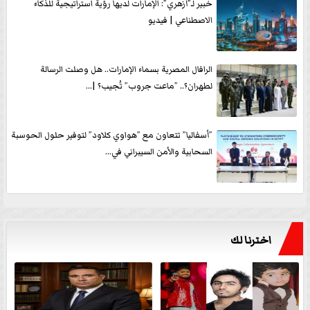
خبير لـ”أزهري”: الإمارات لديها رؤية استراتيجية للذكاء
الاصطناعي | فيديو
الرافال المصرية بسماء الإمارات.. هل وصلت الرسالة
لطهران؟.. ”ماعت جروب” تُجيب؟ |...
”أسفاليا” تتعاون مع ”هواوي كلاود” لتوفير حلول الحوسبة
السحابية والأمن السيبراني في...
اخترنا لك