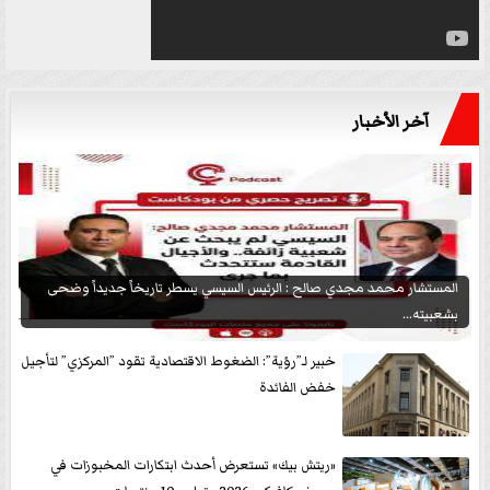
آخر الأخبار
المستشار محمد مجدي صالح : الرئيس السيسي يسطر تاريخاً جديداً وضحى
بشعبيته...
خبير لـ”رؤية”: الضغوط الاقتصادية تقود ”المركزي” لتأجيل
خفض الفائدة
«ريتش بيك» تستعرض أحدث ابتكارات المخبوزات في