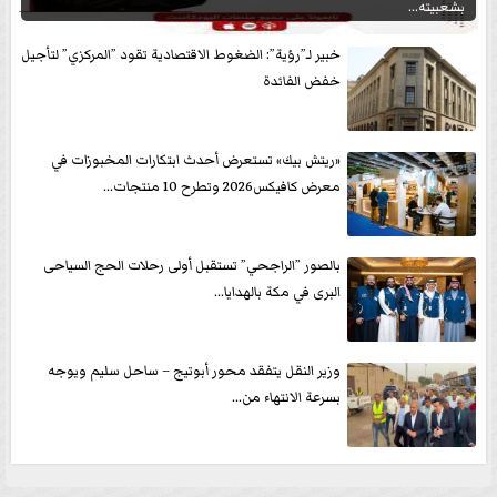
بشعبيته...
خبير لـ”رؤية”: الضغوط الاقتصادية تقود ”المركزي” لتأجيل
خفض الفائدة
«ريتش بيك» تستعرض أحدث ابتكارات المخبوزات في
معرض كافيكس2026 وتطرح 10 منتجات...
بالصور ”الراجحي” تستقبل أولى رحلات الحج السياحى
البرى في مكة بالهدايا...
وزير النقل يتفقد محور أبوتيج – ساحل سليم ويوجه
بسرعة الانتهاء من...