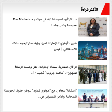
الأكثر قراءةً
د. داليا أبو المجد تشارك في مؤتمر The Marketers
League وتدير جلسة...
خبير لـ”أزهري”: الإمارات لديها رؤية استراتيجية للذكاء
الاصطناعي | فيديو
الرافال المصرية بسماء الإمارات.. هل وصلت الرسالة
لطهران؟.. ”ماعت جروب” تُجيب؟ |...
”أسفاليا” تتعاون مع ”هواوي كلاود” لتوفير حلول الحوسبة
السحابية والأمن السيبراني في...