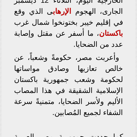
الخارجية اليوم، الثلاثاء 12 ديسمبر
الجارى، الهجوم
الإرهاب
ى الذي وقع
في إقليم خيبر بختونخوا شمال غرب
باكستان
، ما أسفر عن مقتل وإصابة
عدد من الضحايا.
وأعربت مصر، حكومةً وشعباً، عن
خالص تعازيها وصادق مواساتها
لحكومة وشعب جمهورية باكستان
الإسلامية الشقيقة في هذا المصاب
الأليم ولأسر الضحايا، متمنيةً سرعة
الشفاء لجميع المُصابين.
كما جددت جمهورية مصر العربية