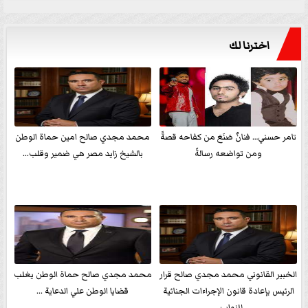
اخترنا لك
تامر حسني… فنانٌ صَنَعَ من كفاحه قصةً
محمد مجدي صالح امين حماة الوطن
ومن تواضعه رسالةً
بالشيخ زايد مصر هي ضمير وقلب...
الخبير القانوني محمد مجدي صالح قرار
محمد مجدي صالح حماة الوطن يغلب
الرئيس بإعادة قانون الإجراءات الجنائية
قضايا الوطن علي الدعاية ...
للنواب...