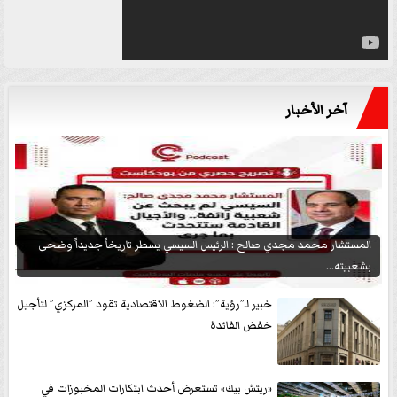
آخر الأخبار
المستشار محمد مجدي صالح : الرئيس السيسي يسطر تاريخاً جديداً وضحى
بشعبيته...
خبير لـ”رؤية”: الضغوط الاقتصادية تقود ”المركزي” لتأجيل
خفض الفائدة
«ريتش بيك» تستعرض أحدث ابتكارات المخبوزات في