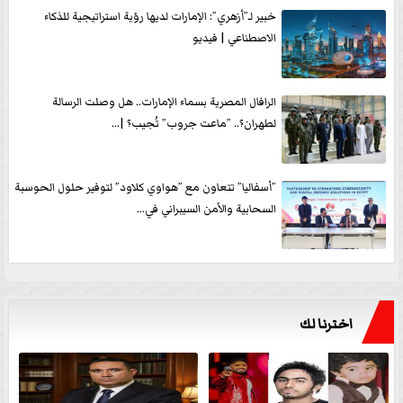
خبير لـ”أزهري”: الإمارات لديها رؤية استراتيجية للذكاء
الاصطناعي | فيديو
الرافال المصرية بسماء الإمارات.. هل وصلت الرسالة
لطهران؟.. ”ماعت جروب” تُجيب؟ |...
”أسفاليا” تتعاون مع ”هواوي كلاود” لتوفير حلول الحوسبة
السحابية والأمن السيبراني في...
اخترنا لك