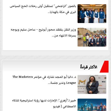
بالصور ”الراجحي” تستقبل أولى رحلات الحج السياحى
البرى في مكة بالهدايا...
وزير النقل يتفقد محور أبوتيج – ساحل سليم ويوجه
بسرعة الانتهاء من...
الأكثر قراءةً
د. داليا أبو المجد تشارك في مؤتمر The Marketers
League وتدير جلسة...
خبير لـ”أزهري”: الإمارات لديها رؤية استراتيجية للذكاء
الاصطناعي | فيديو