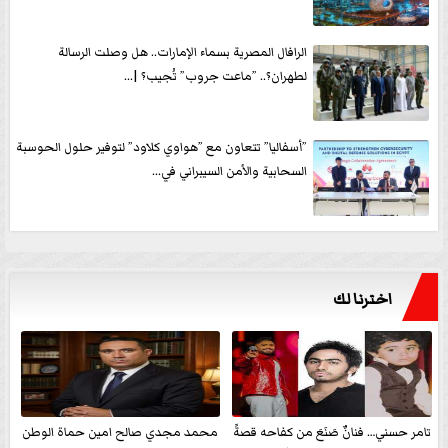
الرافال المصرية بسماء الإمارات.. هل وصلت الرسالة
لطهران؟.. ”ماعت جروب” تُجيب؟ |...
”أسفاليا” تتعاون مع ”هواوي كلاود” لتوفير حلول الحوسبة
السحابية والأمن السيبراني في...
اخترنا لك
تامر حسني… فنانٌ صَنَعَ من كفاحه قصةً
محمد مجدي صالح امين حماة الوطن