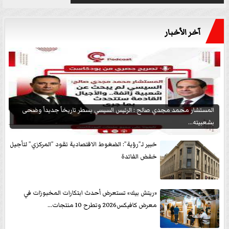
آخر الأخبار
المستشار محمد مجدي صالح : الرئيس السيسي يسطر تاريخاً جديداً وضحى
بشعبيته...
خبير لـ”رؤية”: الضغوط الاقتصادية تقود ”المركزي” لتأجيل
خفض الفائدة
«ريتش بيك» تستعرض أحدث ابتكارات المخبوزات في
معرض كافيكس2026 وتطرح 10 منتجات...