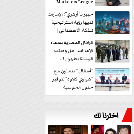
Marketers League
وتدير جلسة...
خبير لـ”أزهري”: الإمارات
لديها رؤية استراتيجية
للذكاء الاصطناعي |
فيديو
الرافال المصرية بسماء
الإمارات.. هل وصلت
الرسالة لطهران؟..
”ماعت جروب” تُجيب؟
”أسفاليا” تتعاون مع
|...
”هواوي كلاود” لتوفير
حلول الحوسبة
السحابية والأمن
السيبراني في...
اخترنا لك