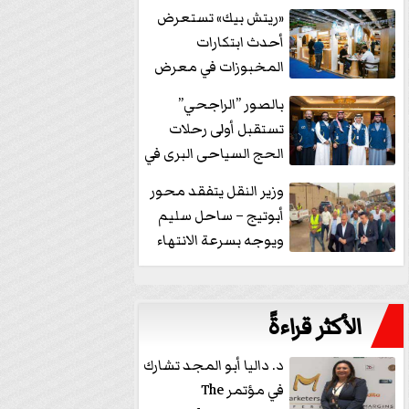
خفض الفائدة
«ريتش بيك» تستعرض
أحدث ابتكارات
المخبوزات في معرض
كافيكس2026 وتطرح 10
بالصور ”الراجحي”
منتجات...
تستقبل أولى رحلات
الحج السياحى البرى في
مكة بالهدايا...
وزير النقل يتفقد محور
أبوتيج – ساحل سليم
ويوجه بسرعة الانتهاء
من...
الأكثر قراءةً
د. داليا أبو المجد تشارك
في مؤتمر The