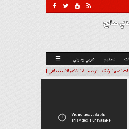





 صالح 
ت
تعليم
عربي ودولي

رات لديها رؤية استراتيجية للذكاء الاصطناعي | فيديو
خبير اقتصاد