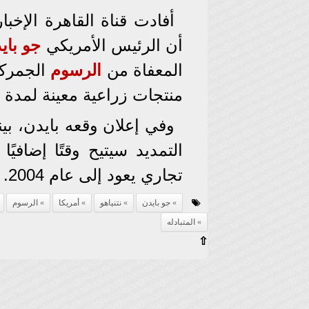
أفادت قناة القاهرة الإخبا
أن الرئيس الأمريكي
جو باي
المعفاة من
الرسوم
الجمركي
منتجات زراعية معينة لمدة عام، ينتهي
وفي إعلان وقعه بايدن، ب
التمديد سيتيح وقتًا إضافيً
تجاري يعود إلى عام 2004.
جو بايدن
نتنياهو
أمريكا
الرسوم
المتبادله
⇧