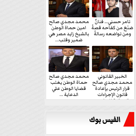
تامر حسني… فنانٌ
محمد مجدي صالح
صَنَعَ من كفاحه قصةً
امين حماة الوطن
ومن تواضعه رسالةً
بالشيخ زايد مصر هي
ضمير وقلب...
الخبير القانوني
محمد مجدي صالح
محمد مجدي صالح
حماة الوطن يغلب
قرار الرئيس بإعادة
قضايا الوطن علي
قانون الإجراءات
الدعاية ...
الجنائية للنواب...
الفيس بوك