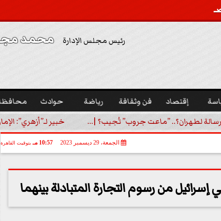
محمد مجدي
رئيس مجلس الإدارة
اسة
إقتصاد
فن وثقافة
رياضة
حوادث
محافظا
رسالة لطهران؟.. ”ماعت جروب” تُجيب؟ |...
خبير لـ”أزهري”: الإما
الجمعة، 29 ديسمبر 2023
10:57 مـ
بتوقيت القاهرة
في إسرائيل من رسوم التجارة المتبادلة بينهما