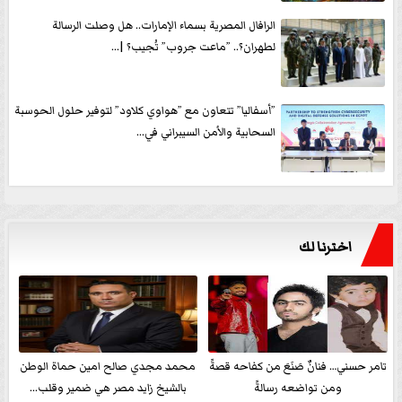
الرافال المصرية بسماء الإمارات.. هل وصلت الرسالة
لطهران؟.. ”ماعت جروب” تُجيب؟ |...
”أسفاليا” تتعاون مع ”هواوي كلاود” لتوفير حلول الحوسبة
السحابية والأمن السيبراني في...
اخترنا لك
تامر حسني… فنانٌ صَنَعَ من كفاحه قصةً
محمد مجدي صالح امين حماة الوطن
ومن تواضعه رسالةً
بالشيخ زايد مصر هي ضمير وقلب...