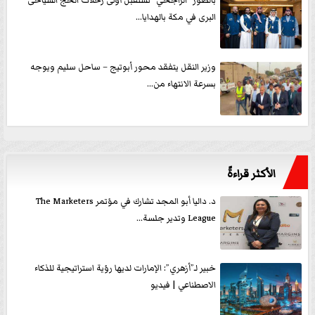
بالصور ”الراجحي” تستقبل أولى رحلات الحج السياحى
البرى في مكة بالهدايا...
وزير النقل يتفقد محور أبوتيج – ساحل سليم ويوجه
بسرعة الانتهاء من...
الأكثر قراءةً
د. داليا أبو المجد تشارك في مؤتمر The Marketers
League وتدير جلسة...
خبير لـ”أزهري”: الإمارات لديها رؤية استراتيجية للذكاء
الاصطناعي | فيديو