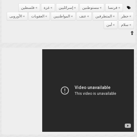
فرنسا
مستوطنين
إسرائليين
غزة
فلسطين
حظر
المتطرفين
عنف
المواطنيين
العقوبات
الأوروبى
سلام
أمن
⇧