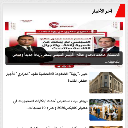
آخر الأخبار
المستشار محمد مجدي صالح : الرئيس السيسي يسطر تاريخاً جديداً وضحى
بشعبيته...
خبير لـ”رؤية”: الضغوط الاقتصادية تقود ”المركزي” لتأجيل
خفض الفائدة
«ريتش بيك» تستعرض أحدث ابتكارات المخبوزات في
معرض كافيكس2026 وتطرح 10 منتجات...