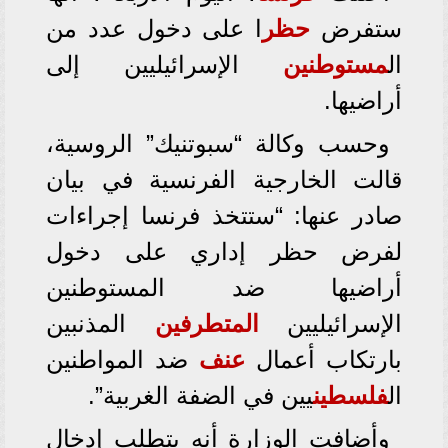
ستفرض
حظر
ا على دخول عدد من
ال
مستوطنين
الإسرائيليين إلى
أراضيها.
وحسب وكالة “سبوتنيك” الروسية،
قالت الخارجية الفرنسية في بيان
صادر عنها: “ستتخذ فرنسا إجراءات
لفرض حظر إداري على دخول
أراضيها ضد المستوطنين
الإسرائيليين
المتطرفين
المذنبين
بارتكاب أعمال
عنف
ضد المواطنين
ال
فلسطين
يين في الضفة الغربية”.
وأضافت الوزارة أنه يتطلب إدخال