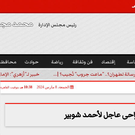
محمد مجدي
رئيس مجلس الإدارة
اسة
إقتصاد
فن وثقافة
رياضة
حوادث
محافظا
رسالة لطهران؟.. ”ماعت جروب” تُجيب؟ |...
خبير لـ”أزهري”: الإما
الجمعة، 8 مارس 2024
10:38 مـ
بتوقيت القاهرة
حى عاجل لأحمد شوبير