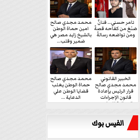
تامر حسني… فنانٌ
محمد مجدي صالح
صَنَعَ من كفاحه قصةً
امين حماة الوطن
ومن تواضعه رسالةً
بالشيخ زايد مصر هي
ضمير وقلب...
الخبير القانوني
محمد مجدي صالح
محمد مجدي صالح
حماة الوطن يغلب
قرار الرئيس بإعادة
قضايا الوطن علي
قانون الإجراءات
الدعاية ...
الجنائية للنواب...
الفيس بوك