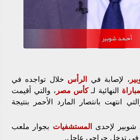
أحمد شوبير
ير
، لإصابة في
الرأس
خلال تواجده في
مباراة
النهائية لـ
كأس مصر
، والتي أقيمت
تي انتهت بانتصار المارد الأحمر بنتيجة
د شوبير لإحدى
المستشفيات
بجوار ملعب
ة في تدخل جراحي عاجل.