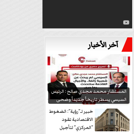
آخر الأخبار
المستشار محمد مجدي صالح : الرئيس
السيسي يسطر تاريخاً جديداً وضحى
بشعبيته...
خبير لـ”رؤية”: الضغوط
الاقتصادية تقود
”المركزي” لتأجيل