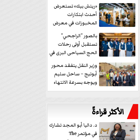
خفض الفائدة
«ريتش بيك» تستعرض
أحدث ابتكارات
المخبوزات في معرض
كافيكس2026 وتطرح 10
بالصور ”الراجحي”
منتجات...
تستقبل أولى رحلات
الحج السياحى البرى في
مكة بالهدايا...
وزير النقل يتفقد محور
أبوتيج – ساحل سليم
ويوجه بسرعة الانتهاء
من...
الأكثر قراءةً
د. داليا أبو المجد تشارك
في مؤتمر The