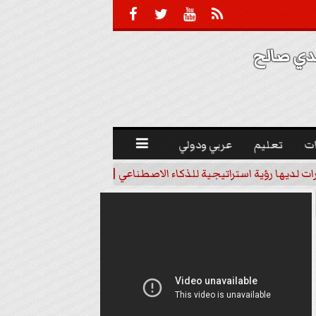





 صالح 
ت
تعليم
عربي ودولي

رات لديها رؤية استراتيجية للذكاء الاصطناعي | فيديو
خبير اقتصاد