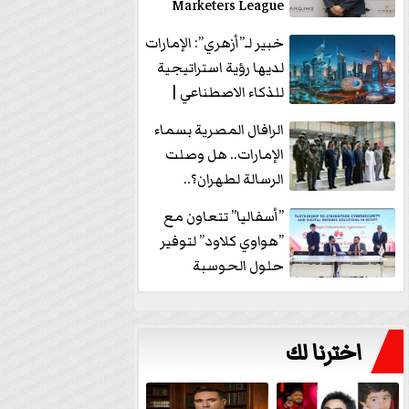
Marketers League
وتدير جلسة...
خبير لـ”أزهري”: الإمارات
لديها رؤية استراتيجية
للذكاء الاصطناعي |
فيديو
الرافال المصرية بسماء
الإمارات.. هل وصلت
الرسالة لطهران؟..
”ماعت جروب” تُجيب؟
”أسفاليا” تتعاون مع
|...
”هواوي كلاود” لتوفير
حلول الحوسبة
السحابية والأمن
السيبراني في...
اخترنا لك