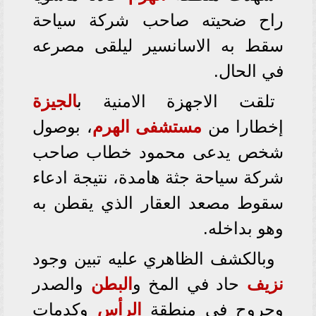
راح ضحيته صاحب شركة سياحة
سقط به الاسانسير ليلقى مصرعه
في الحال.
تلقت الاجهزة الامنية ب
الجيزة
إخطارا من
مستشفى الهرم
، بوصول
شخص يدعى محمود خطاب صاحب
شركة سياحة جثة هامدة، نتيجة ادعاء
سقوط مصعد العقار الذي يقطن به
وهو بداخله.
وبالكشف الظاهري عليه تبين وجود
نزيف
حاد في المخ و
البطن
والصدر
وجروح في منطقة
الرأس
وكدمات