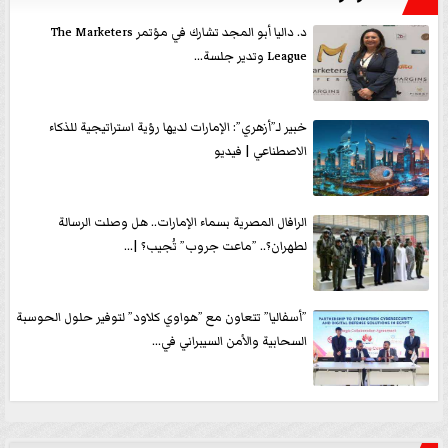
د. داليا أبو المجد تشارك في مؤتمر The Marketers
League وتدير جلسة...
خبير لـ”أزهري”: الإمارات لديها رؤية استراتيجية للذكاء
الاصطناعي | فيديو
الرافال المصرية بسماء الإمارات.. هل وصلت الرسالة
لطهران؟.. ”ماعت جروب” تُجيب؟ |...
”أسفاليا” تتعاون مع ”هواوي كلاود” لتوفير حلول الحوسبة
السحابية والأمن السيبراني في...