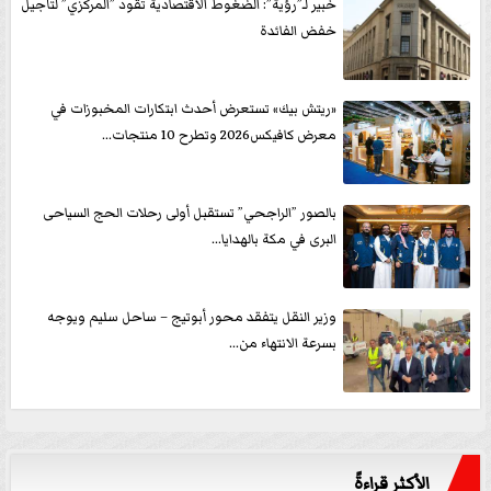
خبير لـ”رؤية”: الضغوط الاقتصادية تقود ”المركزي” لتأجيل
خفض الفائدة
«ريتش بيك» تستعرض أحدث ابتكارات المخبوزات في
معرض كافيكس2026 وتطرح 10 منتجات...
بالصور ”الراجحي” تستقبل أولى رحلات الحج السياحى
البرى في مكة بالهدايا...
وزير النقل يتفقد محور أبوتيج – ساحل سليم ويوجه
بسرعة الانتهاء من...
الأكثر قراءةً