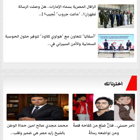
الرافال المصرية بسماء الإمارات.. هل وصلت الرسالة
لطهران؟.. ”ماعت جروب” تُجيب؟ |...
”أسفاليا” تتعاون مع ”هواوي كلاود” لتوفير حلول الحوسبة
السحابية والأمن السيبراني في...
اخترنا لك
تامر حسني… فنانٌ صَنَعَ من كفاحه قصةً
محمد مجدي صالح امين حماة الوطن
ومن تواضعه رسالةً
بالشيخ زايد مصر هي ضمير وقلب...