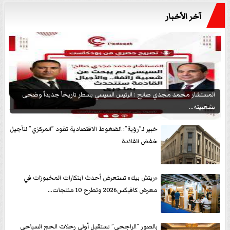
آخر الأخبار
المستشار محمد مجدي صالح : الرئيس السيسي يسطر تاريخاً جديداً وضحى
بشعبيته...
خبير لـ”رؤية”: الضغوط الاقتصادية تقود ”المركزي” لتأجيل
خفض الفائدة
«ريتش بيك» تستعرض أحدث ابتكارات المخبوزات في
معرض كافيكس2026 وتطرح 10 منتجات...
بالصور ”الراجحي” تستقبل أولى رحلات الحج السياحى