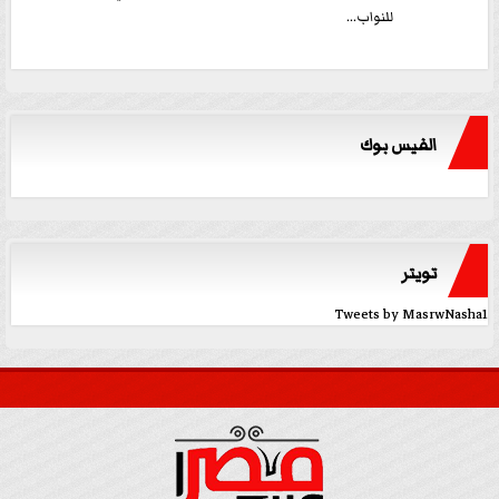
للنواب...
الفيس بوك
تويتر
Tweets by MasrwNasha1