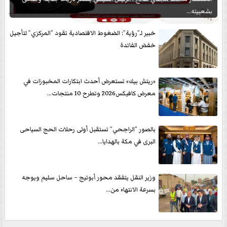
بشعبيته...
خبير لـ”رؤية”: الضغوط الاقتصادية تقود ”المركزي” لتأجيل
خفض الفائدة
«ريتش بيك» تستعرض أحدث ابتكارات المخبوزات في
معرض كافيكس2026 وتطرح 10 منتجات...
بالصور ”الراجحي” تستقبل أولى رحلات الحج السياحى
البرى في مكة بالهدايا...
وزير النقل يتفقد محور أبوتيج – ساحل سليم ويوجه
بسرعة الانتهاء من...