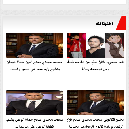
اخترنا لك
تامر حسني… فنانٌ صَنَعَ من كفاحه قصةً
محمد مجدي صالح امين حماة الوطن
ومن تواضعه رسالةً
بالشيخ زايد مصر هي ضمير وقلب...
الخبير القانوني محمد مجدي صالح قرار
محمد مجدي صالح حماة الوطن يغلب
الرئيس بإعادة قانون الإجراءات الجنائية
قضايا الوطن علي الدعاية ...