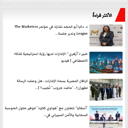
الأكثر قراءةً
د. داليا أبو المجد تشارك في مؤتمر The Marketers
League وتدير جلسة...
خبير لـ”أزهري”: الإمارات لديها رؤية استراتيجية للذكاء
الاصطناعي | فيديو
الرافال المصرية بسماء الإمارات.. هل وصلت الرسالة
لطهران؟.. ”ماعت جروب” تُجيب؟ |...
”أسفاليا” تتعاون مع ”هواوي كلاود” لتوفير حلول الحوسبة
السحابية والأمن السيبراني في...