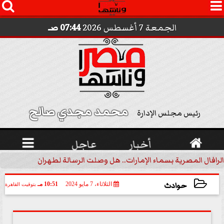




الجمعة 7 أغسطس 2026
07:44 صـ
محمد مجدي صالح 
رئيس مجلس الإدارة

أخبار
عاجل

الرافال المصرية بسماء الإمارات.. هل وصلت الرسالة لطهران؟.. ”ماعت ج
حوادث
الثلاثاء، 7 مايو 2024
10:51 مـ
بتوقيت القاهرة
2024-05-07 22:51:17