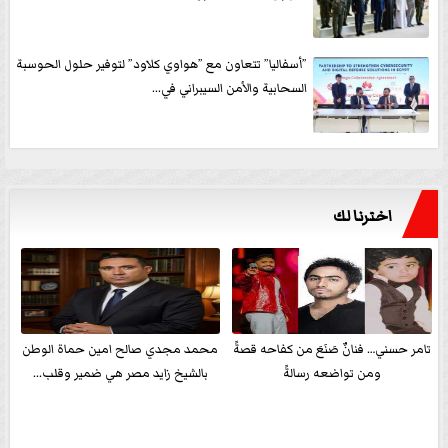
”أسفاليا” تتعاون مع ”هواوي كلاود” لتوفير حلول الحوسبة
السحابية والأمن السيبراني في...
اخترنا لك
تامر حسني… فنانٌ صَنَعَ من كفاحه قصةً
محمد مجدي صالح امين حماة الوطن
ومن تواضعه رسالةً
بالشيخ زايد مصر هي ضمير وقلب...