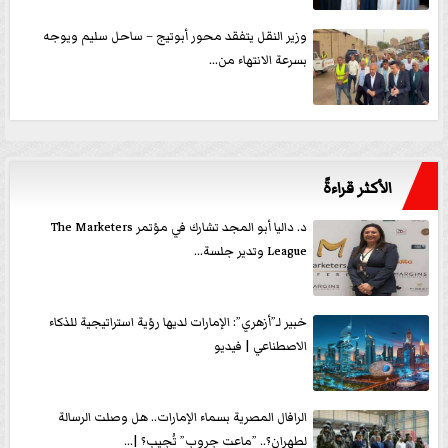
وزير النقل يتفقد محور أبوتيج – ساحل سليم ويوجه
بسرعة الانتهاء من...
الأكثر قراءةً
د. داليا أبو المجد تشارك في مؤتمر The Marketers
League وتدير جلسة...
خبير لـ”أزهري”: الإمارات لديها رؤية استراتيجية للذكاء
الاصطناعي | فيديو
الرافال المصرية بسماء الإمارات.. هل وصلت الرسالة
لطهران؟.. ”ماعت جروب” تُجيب؟ |...