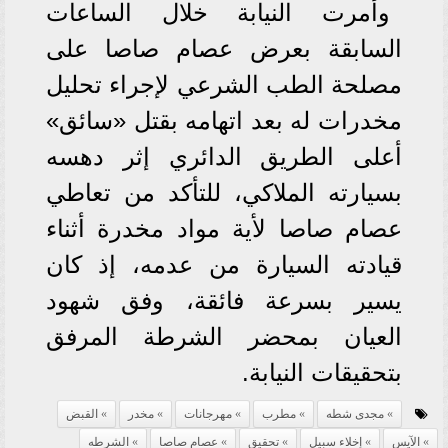
وأمرت النيابة خلال الساعات
السابقة بعرض عصام صاصا على
مصلحة الطب الشرعي لإجراء تحليل
مخدرات له بعد اتهامه بقتل «سائق»
أعلى الطريق الدائري إثر دهسه
بسيارته الملاكي، للتأكد من تعاطي
عصام صاصا لأية مواد مخدرة أثناء
قيادته السيارة من عدمه، إذ كان
يسير بسرعة فائقة، وفق شهود
العيان بمحضر الشرطة المرفق
بتحقيقات النيابة.
مجدى شطه
مطرب
مهرجانات
مخدر
القبض
الآيس
إخلاء سبيل
تحقيق
عصام صاصا
الشرطه