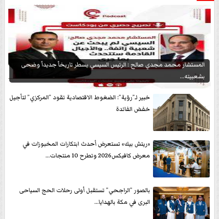
المستشار محمد مجدي صالح : الرئيس السيسي يسطر تاريخاً جديداً وضحى
بشعبيته...
خبير لـ”رؤية”: الضغوط الاقتصادية تقود ”المركزي” لتأجيل
خفض الفائدة
«ريتش بيك» تستعرض أحدث ابتكارات المخبوزات في
معرض كافيكس2026 وتطرح 10 منتجات...
بالصور ”الراجحي” تستقبل أولى رحلات الحج السياحى
البرى في مكة بالهدايا...