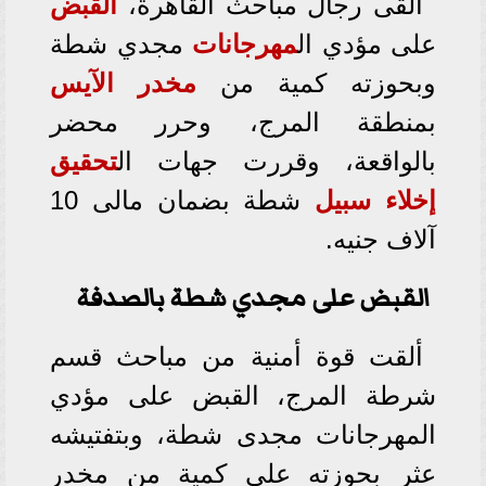
ألقى رجال مباحث القاهرة،
القبض
على مؤدي ال
مهرجانات
مجدي
شطة
وبحوزته كمية من
مخدر
الآيس
بمنطقة المرج، وحرر محضر
بالواقعة، وقررت جهات ال
تحقيق
إخلاء سبيل
شطة بضمان مالى 10
آلاف جنيه.
القبض على مجدي شطة بالصدفة
ألقت قوة أمنية من مباحث قسم
شرطة المرج، القبض على مؤدي
المهرجانات مجدى شطة، وبتفتيشه
عثر بحوزته على كمية من مخدر