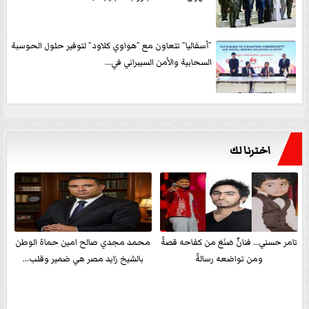
”أسفاليا” تتعاون مع ”هواوي كلاود” لتوفير حلول الحوسبة
السحابية والأمن السيبراني في...
اخترنا لك
تامر حسني… فنانٌ صَنَعَ من كفاحه قصةً
محمد مجدي صالح امين حماة الوطن
ومن تواضعه رسالةً
بالشيخ زايد مصر هي ضمير وقلب...