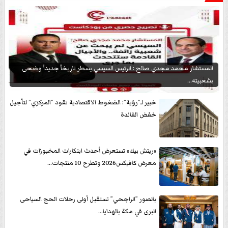
المستشار محمد مجدي صالح : الرئيس السيسي يسطر تاريخاً جديداً وضحى
بشعبيته...
خبير لـ”رؤية”: الضغوط الاقتصادية تقود ”المركزي” لتأجيل
خفض الفائدة
«ريتش بيك» تستعرض أحدث ابتكارات المخبوزات في
معرض كافيكس2026 وتطرح 10 منتجات...
بالصور ”الراجحي” تستقبل أولى رحلات الحج السياحى
البرى في مكة بالهدايا...