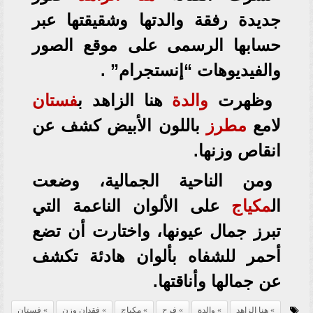
جديدة رفقة والدتها وشقيقتها عبر
حسابها الرسمى على موقع الصور
والفيديوهات “إنستجرام” .
وظهرت
والدة
هنا الزاهد ب
فستان
لامع
مطرز
باللون الأبيض كشف عن
انقاص وزنها.
ومن الناحية الجمالية، وضعت
ال
مكياج
على الألوان الناعمة التي
تبرز جمال عيونها، واختارت أن تضع
أحمر للشفاه بألوان هادئة تكشف
عن جمالها وأناقتها.
هنا الزاهد
والدة
فرح
مكياج
فقدان وزن
فستان