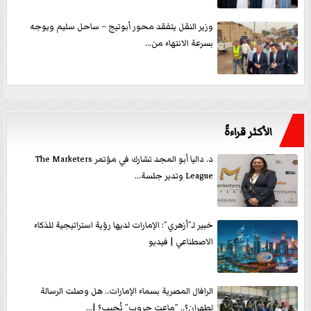
وزير النقل يتفقد محور أبوتيج – ساحل سليم ويوجه
بسرعة الانتهاء من...
الأكثر قراءةً
د. داليا أبو المجد تشارك في مؤتمر The Marketers
League وتدير جلسة...
خبير لـ”أزهري”: الإمارات لديها رؤية استراتيجية للذكاء
الاصطناعي | فيديو
الرافال المصرية بسماء الإمارات.. هل وصلت الرسالة
لطهران؟.. ”ماعت جروب” تُجيب؟ |...