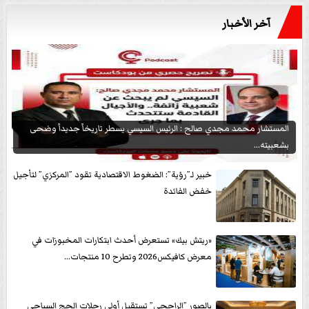
آخر الأخبار
المستشار محمد مجدي صالح : الرئيس السيسي يسطر تاريخاً جديداً وضحى
بشعبيته...
خبير لـ”رؤية”: الضغوط الاقتصادية تقود ”المركزي” لتأجيل
خفض الفائدة
«ريتش بيك» تستعرض أحدث ابتكارات المخبوزات في
معرض كافيكس2026 وتطرح 10 منتجات...
بالصور ”الراجحي” تستقبل أولى رحلات الحج السياحى