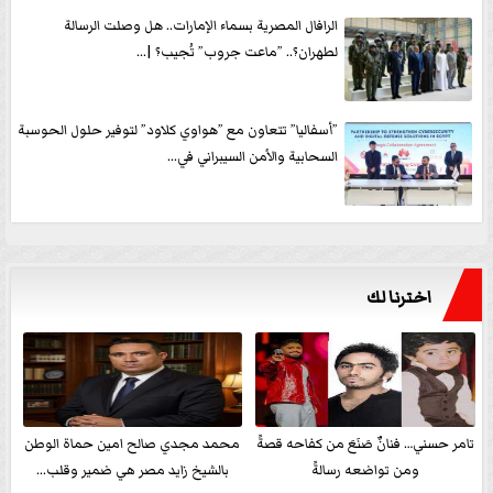
الرافال المصرية بسماء الإمارات.. هل وصلت الرسالة
لطهران؟.. ”ماعت جروب” تُجيب؟ |...
”أسفاليا” تتعاون مع ”هواوي كلاود” لتوفير حلول الحوسبة
السحابية والأمن السيبراني في...
اخترنا لك
تامر حسني… فنانٌ صَنَعَ من كفاحه قصةً
محمد مجدي صالح امين حماة الوطن
ومن تواضعه رسالةً
بالشيخ زايد مصر هي ضمير وقلب...