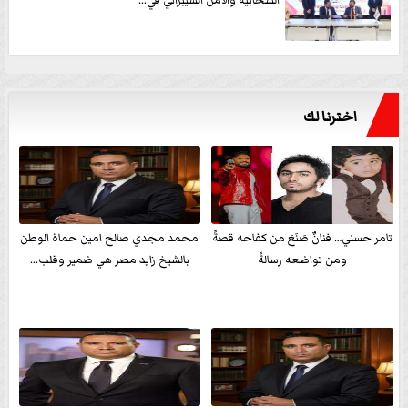
السحابية والأمن السيبراني في...
اخترنا لك
تامر حسني… فنانٌ صَنَعَ من كفاحه قصةً
محمد مجدي صالح امين حماة الوطن
ومن تواضعه رسالةً
بالشيخ زايد مصر هي ضمير وقلب...