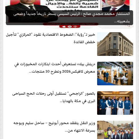
المستشار محمد مجدي صالح : الرئيس السيسي يسطر تاريخاً جديداً وضحى
بشعبيته...
خبير لـ”رؤية”: الضغوط الاقتصادية تقود ”المركزي” لتأجيل
خفض الفائدة
«ريتش بيك» تستعرض أحدث ابتكارات المخبوزات في
معرض كافيكس2026 وتطرح 10 منتجات...
بالصور ”الراجحي” تستقبل أولى رحلات الحج السياحى
البرى في مكة بالهدايا...
وزير النقل يتفقد محور أبوتيج – ساحل سليم ويوجه
بسرعة الانتهاء من...