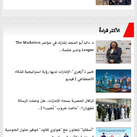
الأكثر قراءةً
د. داليا أبو المجد تشارك في مؤتمر The Marketers
League وتدير جلسة...
خبير لـ”أزهري”: الإمارات لديها رؤية استراتيجية للذكاء
الاصطناعي | فيديو
الرافال المصرية بسماء الإمارات.. هل وصلت الرسالة
لطهران؟.. ”ماعت جروب” تُجيب؟ |...
”أسفاليا” تتعاون مع ”هواوي كلاود” لتوفير حلول الحوسبة