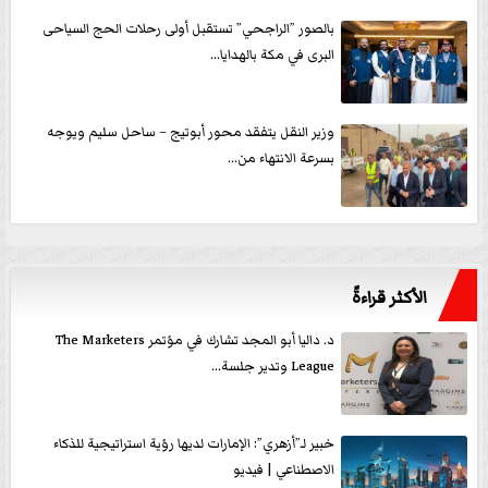
بالصور ”الراجحي” تستقبل أولى رحلات الحج السياحى
البرى في مكة بالهدايا...
وزير النقل يتفقد محور أبوتيج – ساحل سليم ويوجه
بسرعة الانتهاء من...
الأكثر قراءةً
د. داليا أبو المجد تشارك في مؤتمر The Marketers
League وتدير جلسة...
خبير لـ”أزهري”: الإمارات لديها رؤية استراتيجية للذكاء
الاصطناعي | فيديو