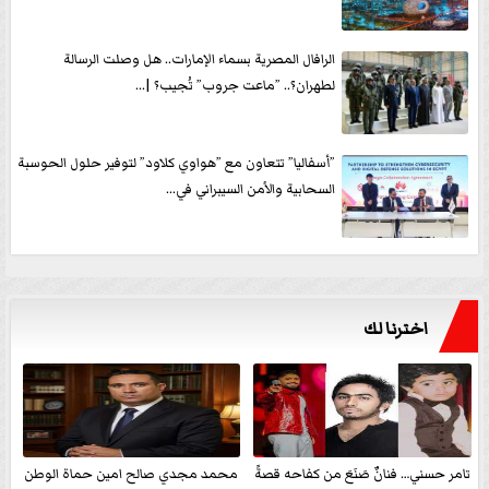
الرافال المصرية بسماء الإمارات.. هل وصلت الرسالة
لطهران؟.. ”ماعت جروب” تُجيب؟ |...
”أسفاليا” تتعاون مع ”هواوي كلاود” لتوفير حلول الحوسبة
السحابية والأمن السيبراني في...
اخترنا لك
تامر حسني… فنانٌ صَنَعَ من كفاحه قصةً
محمد مجدي صالح امين حماة الوطن