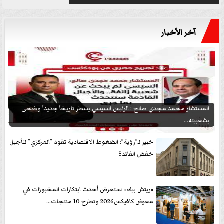
آخر الأخبار
المستشار محمد مجدي صالح : الرئيس السيسي يسطر تاريخاً جديداً وضحى
بشعبيته...
خبير لـ”رؤية”: الضغوط الاقتصادية تقود ”المركزي” لتأجيل
خفض الفائدة
«ريتش بيك» تستعرض أحدث ابتكارات المخبوزات في
معرض كافيكس2026 وتطرح 10 منتجات...