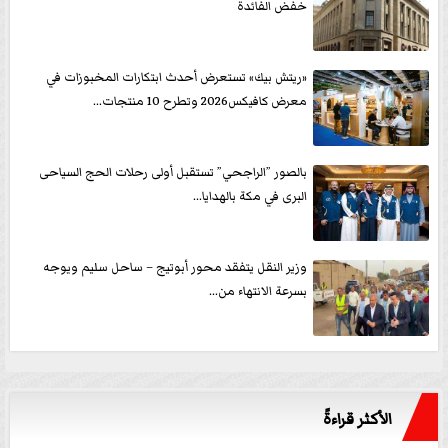
خفض الفائدة
«ريتش بيك» تستعرض أحدث ابتكارات المخبوزات في
معرض كافيكس2026 وتطرح 10 منتجات...
بالصور ”الراجحي” تستقبل أولى رحلات الحج السياحى
البرى في مكة بالهدايا...
وزير النقل يتفقد محور أبوتيج – ساحل سليم ويوجه
بسرعة الانتهاء من...
الأكثر قراءةً