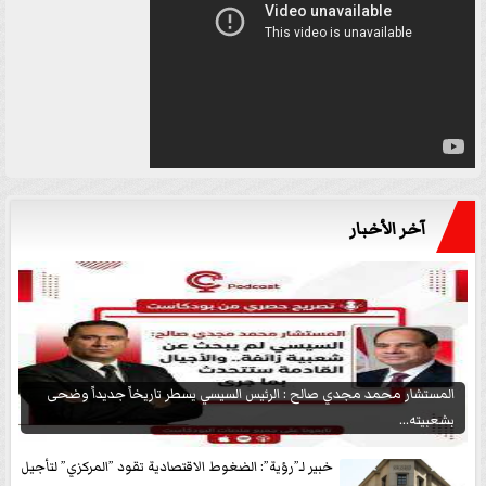
آخر الأخبار
المستشار محمد مجدي صالح : الرئيس السيسي يسطر تاريخاً جديداً وضحى
بشعبيته...
خبير لـ”رؤية”: الضغوط الاقتصادية تقود ”المركزي” لتأجيل