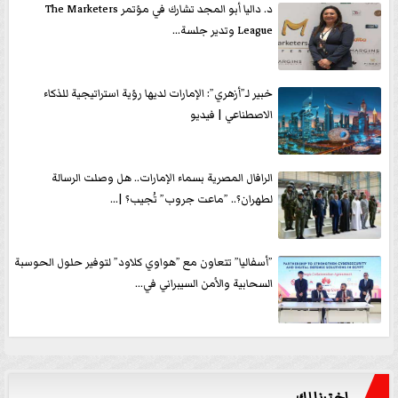
د. داليا أبو المجد تشارك في مؤتمر The Marketers
League وتدير جلسة...
خبير لـ”أزهري”: الإمارات لديها رؤية استراتيجية للذكاء
الاصطناعي | فيديو
الرافال المصرية بسماء الإمارات.. هل وصلت الرسالة
لطهران؟.. ”ماعت جروب” تُجيب؟ |...
”أسفاليا” تتعاون مع ”هواوي كلاود” لتوفير حلول الحوسبة
السحابية والأمن السيبراني في...
اخترنا لك