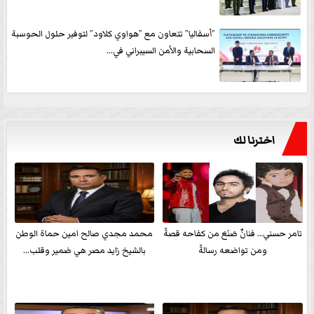
”أسفاليا” تتعاون مع ”هواوي كلاود” لتوفير حلول الحوسبة
السحابية والأمن السيبراني في...
اخترنا لك
تامر حسني… فنانٌ صَنَعَ من كفاحه قصةً
محمد مجدي صالح امين حماة الوطن
ومن تواضعه رسالةً
بالشيخ زايد مصر هي ضمير وقلب...