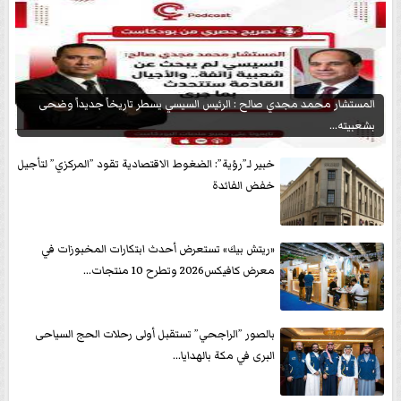
المستشار محمد مجدي صالح : الرئيس السيسي يسطر تاريخاً جديداً وضحى
بشعبيته...
خبير لـ”رؤية”: الضغوط الاقتصادية تقود ”المركزي” لتأجيل
خفض الفائدة
«ريتش بيك» تستعرض أحدث ابتكارات المخبوزات في
معرض كافيكس2026 وتطرح 10 منتجات...
بالصور ”الراجحي” تستقبل أولى رحلات الحج السياحى
البرى في مكة بالهدايا...