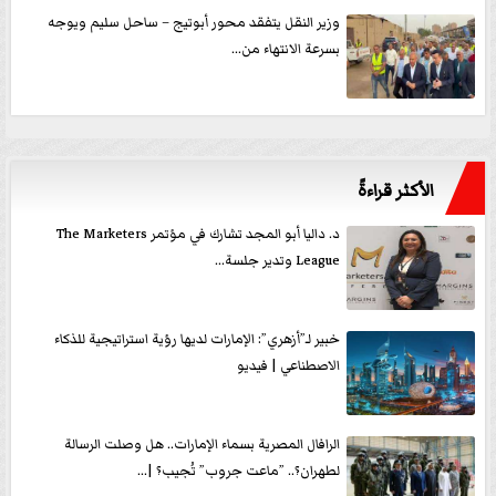
وزير النقل يتفقد محور أبوتيج – ساحل سليم ويوجه
بسرعة الانتهاء من...
الأكثر قراءةً
د. داليا أبو المجد تشارك في مؤتمر The Marketers
League وتدير جلسة...
خبير لـ”أزهري”: الإمارات لديها رؤية استراتيجية للذكاء
الاصطناعي | فيديو
الرافال المصرية بسماء الإمارات.. هل وصلت الرسالة
لطهران؟.. ”ماعت جروب” تُجيب؟ |...