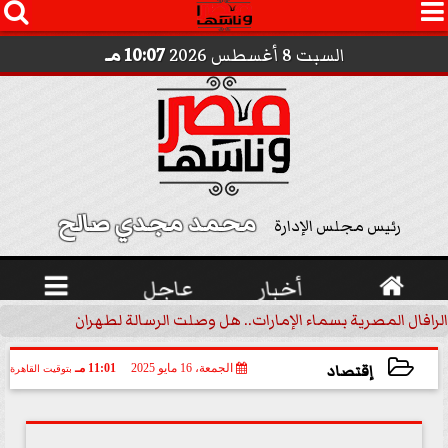




السبت 8 أغسطس 2026
10:07 مـ
محمد مجدي صالح 
رئيس مجلس الإدارة

أخبار
عاجل

الرافال المصرية بسماء الإمارات.. هل وصلت الرسالة لطهران؟.. ”ماعت ج
إقتصاد
الجمعة، 16 مايو 2025
11:01 مـ
بتوقيت القاهرة
2025-05-16 23:01:49