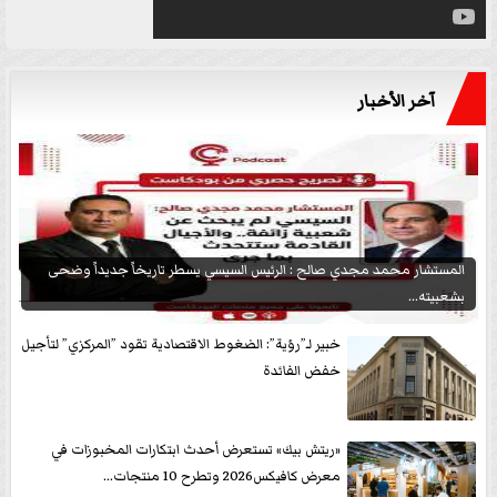
آخر الأخبار
المستشار محمد مجدي صالح : الرئيس السيسي يسطر تاريخاً جديداً وضحى
بشعبيته...
خبير لـ”رؤية”: الضغوط الاقتصادية تقود ”المركزي” لتأجيل
خفض الفائدة
«ريتش بيك» تستعرض أحدث ابتكارات المخبوزات في
معرض كافيكس2026 وتطرح 10 منتجات...