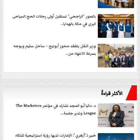
بالصور ”الراجحي” تستقبل أولى رحلات الحج السياحى
البرى في مكة بالهدايا...
وزير النقل يتفقد محور أبوتيج – ساحل سليم ويوجه
بسرعة الانتهاء من...
الأكثر قراءةً
د. داليا أبو المجد تشارك في مؤتمر The Marketers
League وتدير جلسة...
خبير لـ”أزهري”: الإمارات لديها رؤية استراتيجية للذكاء