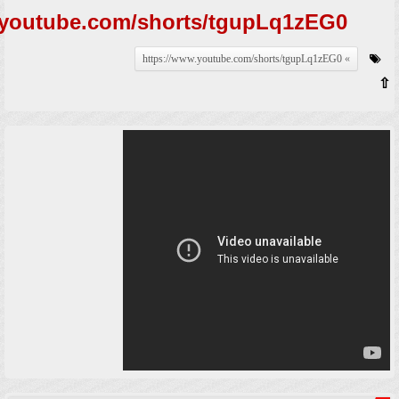
.youtube.com/shorts/tgupLq1zEG0
https://www.youtube.com/shorts/tgupLq1zEG0
⇧