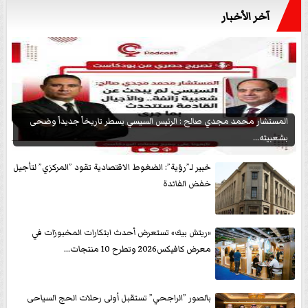
آخر الأخبار
المستشار محمد مجدي صالح : الرئيس السيسي يسطر تاريخاً جديداً وضحى
بشعبيته...
خبير لـ”رؤية”: الضغوط الاقتصادية تقود ”المركزي” لتأجيل
خفض الفائدة
«ريتش بيك» تستعرض أحدث ابتكارات المخبوزات في
معرض كافيكس2026 وتطرح 10 منتجات...
بالصور ”الراجحي” تستقبل أولى رحلات الحج السياحى