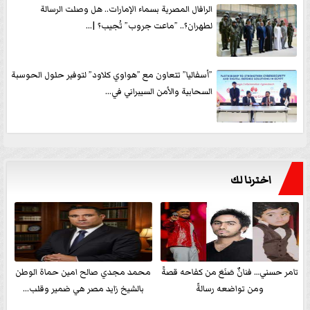
الرافال المصرية بسماء الإمارات.. هل وصلت الرسالة
لطهران؟.. ”ماعت جروب” تُجيب؟ |...
”أسفاليا” تتعاون مع ”هواوي كلاود” لتوفير حلول الحوسبة
السحابية والأمن السيبراني في...
اخترنا لك
تامر حسني… فنانٌ صَنَعَ من كفاحه قصةً
محمد مجدي صالح امين حماة الوطن
ومن تواضعه رسالةً
بالشيخ زايد مصر هي ضمير وقلب...