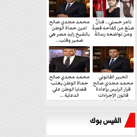
تامر حسني… فنانٌ
محمد مجدي صالح
صَنَعَ من كفاحه قصةً
امين حماة الوطن
ومن تواضعه رسالةً
بالشيخ زايد مصر هي
ضمير وقلب...
الخبير القانوني
محمد مجدي صالح
محمد مجدي صالح
حماة الوطن يغلب
قرار الرئيس بإعادة
قضايا الوطن علي
قانون الإجراءات
الدعاية ...
الجنائية للنواب...
الفيس بوك