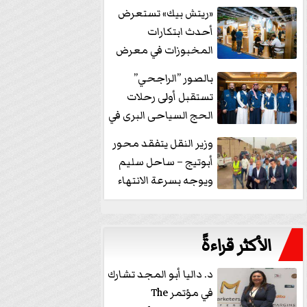
خفض الفائدة
«ريتش بيك» تستعرض
أحدث ابتكارات
المخبوزات في معرض
كافيكس2026 وتطرح 10
بالصور ”الراجحي”
منتجات...
تستقبل أولى رحلات
الحج السياحى البرى في
مكة بالهدايا...
وزير النقل يتفقد محور
أبوتيج – ساحل سليم
ويوجه بسرعة الانتهاء
من...
الأكثر قراءةً
د. داليا أبو المجد تشارك
في مؤتمر The