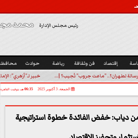
محمد مجدي
رئيس مجلس الإدارة
اسة
إقتصاد
فن وثقافة
رياضة
حوادث
محافظا
رسالة لطهران؟.. ”ماعت جروب” تُجيب؟ |...
خبير لـ”أزهري”: الإما
الجمعة، 3 أكتوبر 2025
06:35 مـ
بتوقيت القاهرة
حمن دياب: خفض الفائدة خطوة استراتيجية
ستثمار وتحفيز الاقتصاد