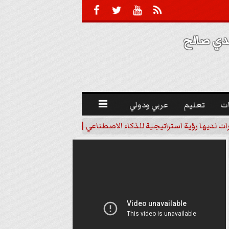





 صالح 
ت
تعليم
عربي ودولي

رات لديها رؤية استراتيجية للذكاء الاصطناعي | فيديو
خبير اقتصاد