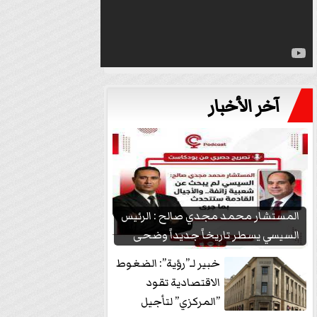
آخر الأخبار
المستشار محمد مجدي صالح : الرئيس
السيسي يسطر تاريخاً جديداً وضحى
بشعبيته...
خبير لـ”رؤية”: الضغوط
الاقتصادية تقود
”المركزي” لتأجيل