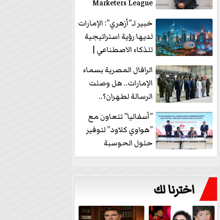
Marketers League
وتدير جلسة...
خبير لـ”أزهري”: الإمارات
لديها رؤية استراتيجية
للذكاء الاصطناعي |
فيديو
الرافال المصرية بسماء
الإمارات.. هل وصلت
الرسالة لطهران؟..
”ماعت جروب” تُجيب؟
”أسفاليا” تتعاون مع
|...
”هواوي كلاود” لتوفير
حلول الحوسبة
السحابية والأمن
السيبراني في...
اخترنا لك