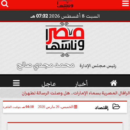




السبت 8 أغسطس 2026
07:32 مـ
محمد مجدي صالح 
رئيس مجلس الإدارة

أخبار
عاجل

الرافال المصرية بسماء الإمارات.. هل وصلت الرسالة لطهران؟.. ”ماعت ج
إقتصاد
الخميس، 26 مارس 2026
04:10 مـ
بتوقيت القاهرة
2026-03-26 16:10:32