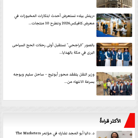
«ريتش بيك» تستعرض أحدث ابتكارات المخبوزات في
معرض كافيكس2026 وتطرح 10 منتجات...
بالصور ”الراجحي” تستقبل أولى رحلات الحج السياحى
البرى في مكة بالهدايا...
وزير النقل يتفقد محور أبوتيج – ساحل سليم ويوجه
بسرعة الانتهاء من...
الأكثر قراءةً
د. داليا أبو المجد تشارك في مؤتمر The Marketers