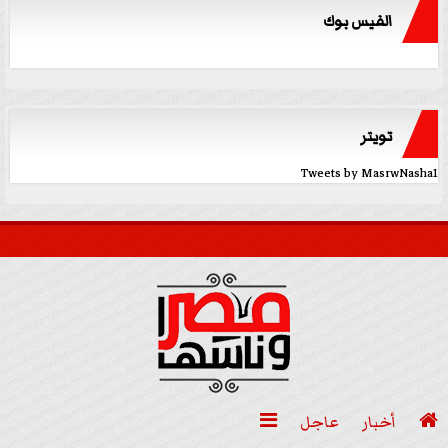
الفيس بوك
تويتر
Tweets by MasrwNasha1

أخبار
عاجل
