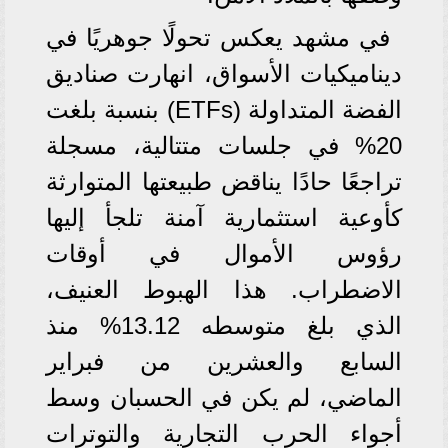
في مشهد يعكس تحولًا جوهريًا في
ديناميكيات الأسواق، انهارت صناديق
الفضة المتداولة (ETFs) بنسبة بلغت
20% في جلسات متتالية، مسجلة
تراجعًا حادًا يناقض طبيعتها المتوارثة
كأوعية استثمارية آمنة تلجأ إليها
رؤوس الأموال في أوقات
الاضطراب. هذا الهبوط العنيف،
الذي بلغ متوسطه 13.12% منذ
السابع والعشرين من فبراير
الماضي، لم يكن في الحسبان وسط
أجواء الحرب التجارية والتوترات