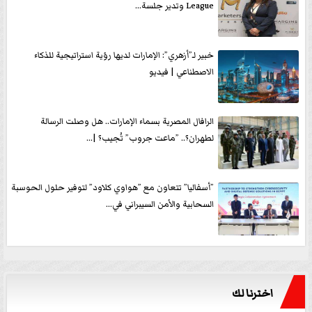
League وتدير جلسة...
خبير لـ”أزهري”: الإمارات لديها رؤية استراتيجية للذكاء
الاصطناعي | فيديو
الرافال المصرية بسماء الإمارات.. هل وصلت الرسالة
لطهران؟.. ”ماعت جروب” تُجيب؟ |...
”أسفاليا” تتعاون مع ”هواوي كلاود” لتوفير حلول الحوسبة
السحابية والأمن السيبراني في...
اخترنا لك