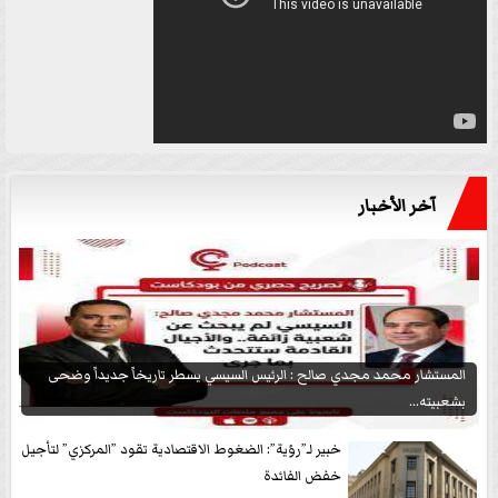
آخر الأخبار
المستشار محمد مجدي صالح : الرئيس السيسي يسطر تاريخاً جديداً وضحى
بشعبيته...
خبير لـ”رؤية”: الضغوط الاقتصادية تقود ”المركزي” لتأجيل
خفض الفائدة