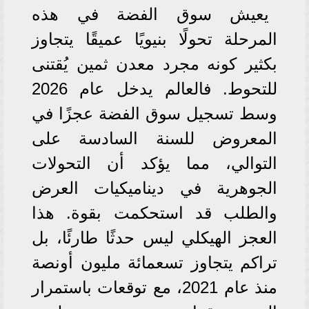
يعيش سوق الفضة في هذه
المرحلة تحولًا بنيويًا عميقًا يتجاوز
بكثير كونه مجرد معدن ثمين يُقتنى
للتحوط. فالعالم يدخل عام 2026
وسط تسجيل سوق الفضة عجزًا في
المعروض للسنة السادسة على
التوالي، مما يؤكد أن التحولات
الجوهرية في ديناميكيات العرض
والطلب قد استحكمت بقوة. هذا
العجز الهيكلي ليس حدثًا طارئًا، بل
تراكم يتجاوز تسعمائة مليون أونصة
منذ عام 2021، مع توقعات باستمرار