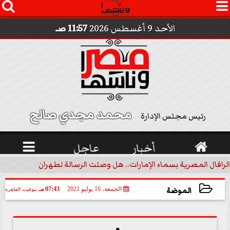




الأحد 9 أغسطس 2026
11:57 صـ
محمد مجدي صالح 
رئيس مجلس الإدارة

أخبار
عاجل

الرافال المصرية بسماء الإمارات.. هل وصلت الرسالة لطهران؟.. ”ماعت ج
الموضة
الجمعة، 16 يوليو 2021
07:43 مـ
بتوقيت القاهرة
2021-07-16 19:43:41