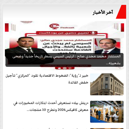
آخر الأخبار
المستشار محمد مجدي صالح : الرئيس السيسي يسطر تاريخاً جديداً وضحى
بشعبيته...
خبير لـ”رؤية”: الضغوط الاقتصادية تقود ”المركزي” لتأجيل
خفض الفائدة
«ريتش بيك» تستعرض أحدث ابتكارات المخبوزات في
معرض كافيكس2026 وتطرح 10 منتجات...