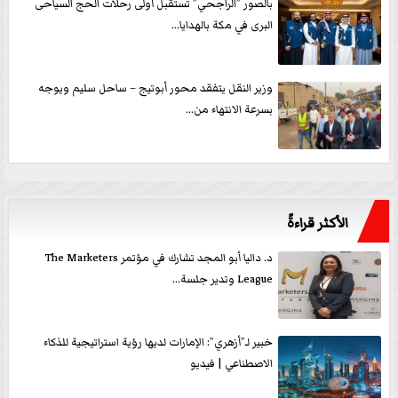
بالصور ”الراجحي” تستقبل أولى رحلات الحج السياحى
البرى في مكة بالهدايا...
وزير النقل يتفقد محور أبوتيج – ساحل سليم ويوجه
بسرعة الانتهاء من...
الأكثر قراءةً
د. داليا أبو المجد تشارك في مؤتمر The Marketers
League وتدير جلسة...
خبير لـ”أزهري”: الإمارات لديها رؤية استراتيجية للذكاء
الاصطناعي | فيديو