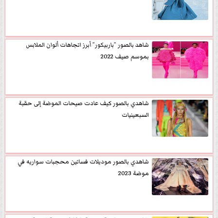
شاهد بالصور ”باربيكور” أبرز اتجاهات ألوان الملابس
بموسم صيف 2022
شاهدي بالصور كيف عادت صيحات الموضة إلى حقبة
السبعينيات
شاهدي بالصور موديلات فساتين محجبات سواريه في
موضة 2023