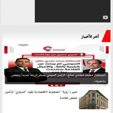
آخر الأخبار
المستشار محمد مجدي صالح : الرئيس السيسي يسطر تاريخاً جديداً وضحى
بشعبيته...
خبير لـ”رؤية”: الضغوط الاقتصادية تقود ”المركزي” لتأجيل
خفض الفائدة