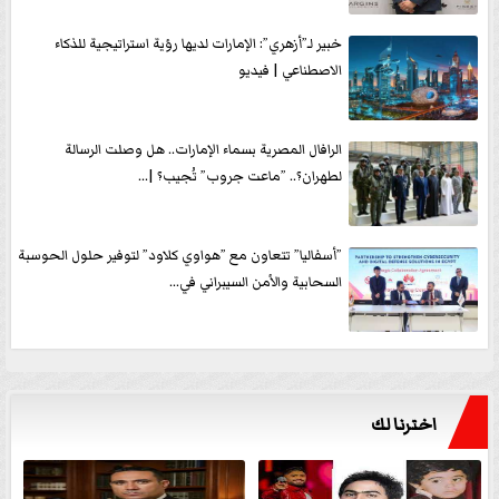
خبير لـ”أزهري”: الإمارات لديها رؤية استراتيجية للذكاء
الاصطناعي | فيديو
الرافال المصرية بسماء الإمارات.. هل وصلت الرسالة
لطهران؟.. ”ماعت جروب” تُجيب؟ |...
”أسفاليا” تتعاون مع ”هواوي كلاود” لتوفير حلول الحوسبة
السحابية والأمن السيبراني في...
اخترنا لك