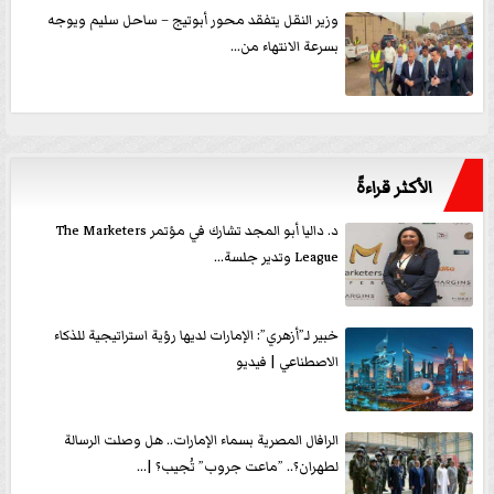
وزير النقل يتفقد محور أبوتيج – ساحل سليم ويوجه
بسرعة الانتهاء من...
الأكثر قراءةً
د. داليا أبو المجد تشارك في مؤتمر The Marketers
League وتدير جلسة...
خبير لـ”أزهري”: الإمارات لديها رؤية استراتيجية للذكاء
الاصطناعي | فيديو
الرافال المصرية بسماء الإمارات.. هل وصلت الرسالة
لطهران؟.. ”ماعت جروب” تُجيب؟ |...