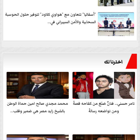
”أسفاليا” تتعاون مع ”هواوي كلاود” لتوفير حلول الحوسبة
السحابية والأمن السيبراني في...
اخترنا لك
تامر حسني… فنانٌ صَنَعَ من كفاحه قصةً
محمد مجدي صالح امين حماة الوطن
ومن تواضعه رسالةً
بالشيخ زايد مصر هي ضمير وقلب...