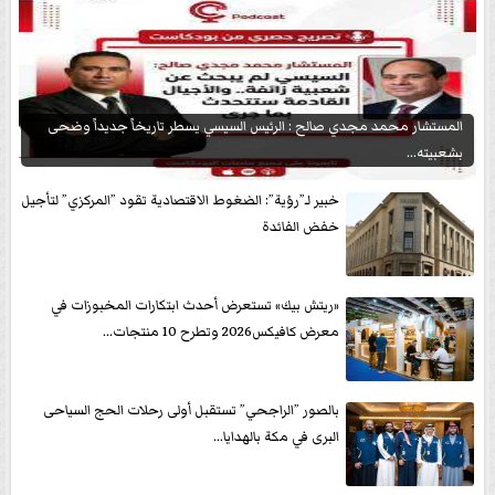
المستشار محمد مجدي صالح : الرئيس السيسي يسطر تاريخاً جديداً وضحى
بشعبيته...
خبير لـ”رؤية”: الضغوط الاقتصادية تقود ”المركزي” لتأجيل
خفض الفائدة
«ريتش بيك» تستعرض أحدث ابتكارات المخبوزات في
معرض كافيكس2026 وتطرح 10 منتجات...
بالصور ”الراجحي” تستقبل أولى رحلات الحج السياحى
البرى في مكة بالهدايا...