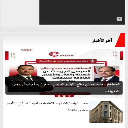
آخر الأخبار
المستشار محمد مجدي صالح : الرئيس السيسي يسطر تاريخاً جديداً وضحى
بشعبيته...
خبير لـ”رؤية”: الضغوط الاقتصادية تقود ”المركزي” لتأجيل
خفض الفائدة