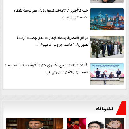
خبير لـ”أزهري”: الإمارات لديها رؤية استراتيجية للذكاء
الاصطناعي | فيديو
الرافال المصرية بسماء الإمارات.. هل وصلت الرسالة
لطهران؟.. ”ماعت جروب” تُجيب؟ |...
”أسفاليا” تتعاون مع ”هواوي كلاود” لتوفير حلول الحوسبة
السحابية والأمن السيبراني في...
اخترنا لك