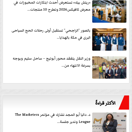
«ريتش بيك» تستعرض أحدث ابتكارات المخبوزات في
معرض كافيكس2026 وتطرح 10 منتجات...
بالصور ”الراجحي” تستقبل أولى رحلات الحج السياحى
البرى في مكة بالهدايا...
وزير النقل يتفقد محور أبوتيج – ساحل سليم ويوجه
بسرعة الانتهاء من...
الأكثر قراءةً
د. داليا أبو المجد تشارك في مؤتمر The Marketers
League وتدير جلسة...