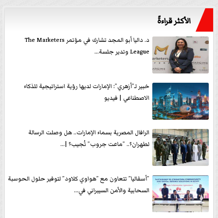
الأكثر قراءةً
د. داليا أبو المجد تشارك في مؤتمر The Marketers
League وتدير جلسة...
خبير لـ”أزهري”: الإمارات لديها رؤية استراتيجية للذكاء
الاصطناعي | فيديو
الرافال المصرية بسماء الإمارات.. هل وصلت الرسالة
لطهران؟.. ”ماعت جروب” تُجيب؟ |...
”أسفاليا” تتعاون مع ”هواوي كلاود” لتوفير حلول الحوسبة
السحابية والأمن السيبراني في...