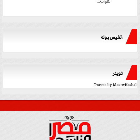
للنواب...
الفيس بوك
تويتر
Tweets by MasrwNasha1