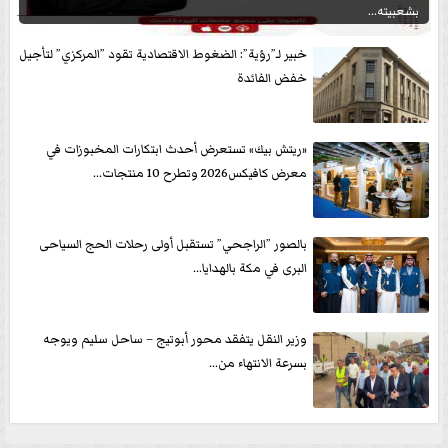
بشعبيته...
خبير لـ”رؤية”: الضغوط الاقتصادية تقود ”المركزي” لتأجيل
خفض الفائدة
«ريتش بيك» تستعرض أحدث ابتكارات المخبوزات في
معرض كافيكس2026 وتطرح 10 منتجات...
بالصور ”الراجحي” تستقبل أولى رحلات الحج السياحى
البرى في مكة بالهدايا...
وزير النقل يتفقد محور أبوتيج – ساحل سليم ويوجه
بسرعة الانتهاء من...