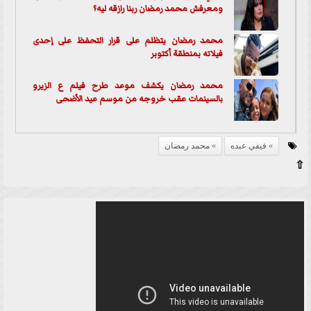
ومعرفش محمد رمضان ربنا رازقه ليه؟
محمد رمضان يتظلم على قرار التحفظ على إحدى
فيلاته بمنطقة أكتوبر
محمد رمضان يكشف موعد طرح فيلم ع الزيرو
بالسينمات عقب خروجه من موسم عيد الأضحى
فيفي عبده
محمد رمضان
⇧