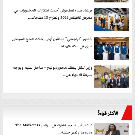
«ريتش بيك» تستعرض أحدث ابتكارات المخبوزات في
معرض كافيكس2026 وتطرح 10 منتجات...
بالصور ”الراجحي” تستقبل أولى رحلات الحج السياحى
البرى في مكة بالهدايا...
وزير النقل يتفقد محور أبوتيج – ساحل سليم ويوجه
بسرعة الانتهاء من...
الأكثر قراءةً
د. داليا أبو المجد تشارك في مؤتمر The Marketers
League وتدير جلسة...