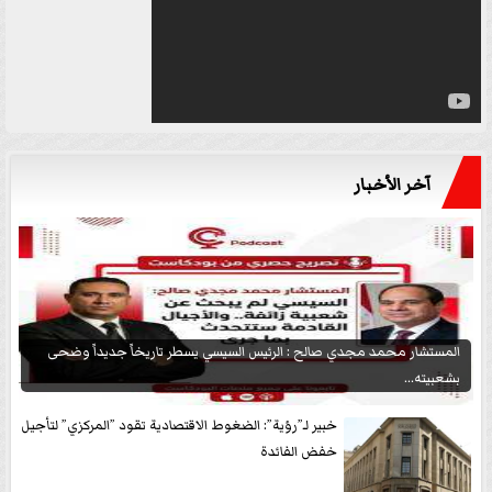
آخر الأخبار
المستشار محمد مجدي صالح : الرئيس السيسي يسطر تاريخاً جديداً وضحى
بشعبيته...
خبير لـ”رؤية”: الضغوط الاقتصادية تقود ”المركزي” لتأجيل
خفض الفائدة