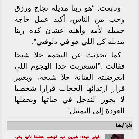
وتابعت: “هو ربنا مديله نجاح ورزق
وحب من الناس، أكيد عمل حاجة
جميلة لأمه وأهله عشان كدة ربنا
بيديله كل اللي هو في دلوقتي”.
كما تحدثت عن النجمة حلا شيحا
فقالت :”استغربت جدا الهجوم اللي
اتعرضلته الفنانة حلا شيحة، وبعتبر
قرار ارتدائها الحجاب قرارا شخصيا
لا يجوز التدخل في حياتها ويحقلها
العودة إلى التمثيل”
اقرأ أيضاً
فيفي عبده: شيرين عبد الوهاب بتغلط لأنها بشر..