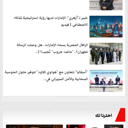
خبير لـ”أزهري”: الإمارات لديها رؤية استراتيجية للذكاء
الاصطناعي | فيديو
الرافال المصرية بسماء الإمارات.. هل وصلت الرسالة
لطهران؟.. ”ماعت جروب” تُجيب؟ |...
”أسفاليا” تتعاون مع ”هواوي كلاود” لتوفير حلول الحوسبة
السحابية والأمن السيبراني في...
اخترنا لك