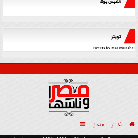
الفيس بوك
تويتر
Tweets by MasrwNasha1

أخبار
عاجل
