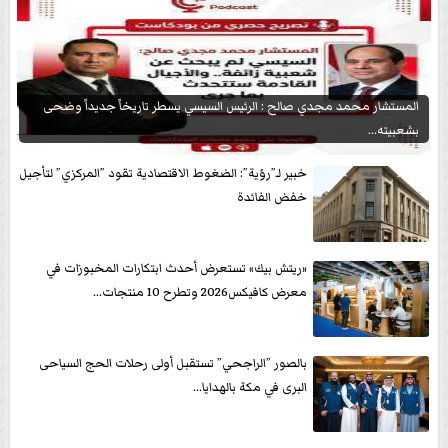
المستشار محمد مجدي صالح : الرئيس السيسي يسطر تاريخاً جديداً وضحى
بشعبيته...
خبير لـ”رؤية”: الضغوط الاقتصادية تقود ”المركزي” لتأجيل
خفض الفائدة
«ريتش بيك» تستعرض أحدث ابتكارات المخبوزات في
معرض كافيكس2026 وتطرح 10 منتجات...
بالصور ”الراجحي” تستقبل أولى رحلات الحج السياحى
البرى في مكة بالهدايا...