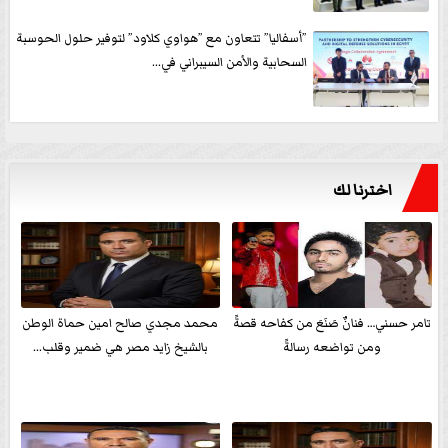
”أسفاليا” تتعاون مع ”هواوي كلاود” لتوفير حلول الحوسبة
السحابية والأمن السيبراني في...
اخترنا لك
تامر حسني… فنانٌ صَنَعَ من كفاحه قصةً
محمد مجدي صالح امين حماة الوطن
ومن تواضعه رسالةً
بالشيخ زايد مصر هي ضمير وقلب...