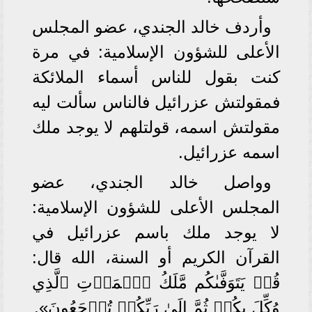
وأردف خالد الجندي، عضو المجلس
الأعلى للشؤون الإسلامية: في مرة
كنت بقول للناس أسماء الملائكة
فمقولتش عزرائيل فالناس سألت ليه
مقولتش اسمه، قولتلهم لا يوجد ملك
اسمه عزرائيل.
وواصل خالد الجندي، عضو
المجلس الأعلى للشؤون الإسلامية:
لا يوجد ملك باسم عزرائيل في
القرآن الكريم أو السنة، الله قال:
قُلۡ يَتَوَفَّىٰكُم مَّلَكُ ٱلۡمَوۡتِ ٱلَّذِي
وُكِّلَ بِكُمۡ ثُمَّ إِلَىٰ رَبِّكُمۡ تُرۡجَعُونَ».