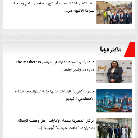
وزير النقل يتفقد محور أبوتيج – ساحل سليم ويوجه
بسرعة الانتهاء من...
الأكثر قراءةً
د. داليا أبو المجد تشارك في مؤتمر The Marketers
League وتدير جلسة...
خبير لـ”أزهري”: الإمارات لديها رؤية استراتيجية للذكاء
الاصطناعي | فيديو
الرافال المصرية بسماء الإمارات.. هل وصلت الرسالة
لطهران؟.. ”ماعت جروب” تُجيب؟ |...