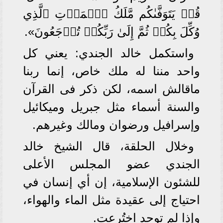
قُلۡ يَتَوَفَّىٰكُم مَّلَكُ ٱلۡمَوۡتِ ٱلَّذِي
وُكِّلَ بِكُمۡ ثُمَّ إِلَىٰ رَبِّكُمۡ تُرۡجَعُونَ».
واستكمل خالد الجندي: يعني كل
واحد مننا له ملك خاص، إنما ربنا
ماقالش اسمه، لكن ذكر فى القرآن
والسنة أسماء مثل جبريل وميكائيل
وإسرافيل ورضوان ومالك وغيرهم.
وخلال الحلقة، قال الشيخ خالد
الجندي عضو المجلس الأعلى
للشئون الإسلامية، إن أي إنسان في
احتياج إلى عقيدة مثل الماء والهواء،
وإذا لم توجد اختُرعت.