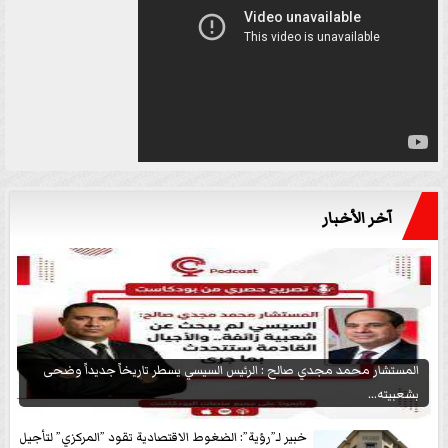
آخر الأخبار
المستشار محمد مجدي صالح : الرئيس السيسي يسطر تاريخاً جديداً وضحى
بشعبيته...
خبير لـ”رؤية”: الضغوط الاقتصادية تقود ”المركزي” لتأجيل