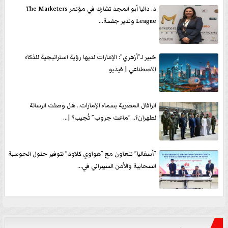
د. داليا أبو المجد تشارك في مؤتمر The Marketers
League وتدير جلسة...
خبير لـ”أزهري”: الإمارات لديها رؤية استراتيجية للذكاء
الاصطناعي | فيديو
الرافال المصرية بسماء الإمارات.. هل وصلت الرسالة
لطهران؟.. ”ماعت جروب” تُجيب؟ |...
”أسفاليا” تتعاون مع ”هواوي كلاود” لتوفير حلول الحوسبة
السحابية والأمن السيبراني في...