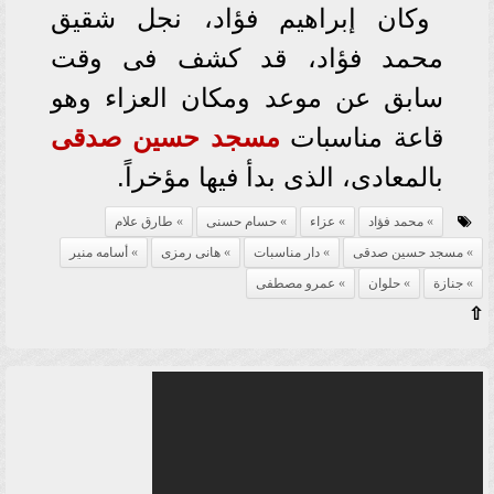
وكان إبراهيم فؤاد، نجل شقيق
محمد فؤاد، قد كشف فى وقت
سابق عن موعد ومكان العزاء وهو
قاعة مناسبات
مسجد حسين صدقى
بالمعادى، الذى بدأ فيها مؤخراً.
محمد فؤاد
عزاء
حسام حسنى
طارق علام
مسجد حسين صدقى
دار مناسبات
هانى رمزى
أسامه منير
جنازة
حلوان
عمرو مصطفى
⇧