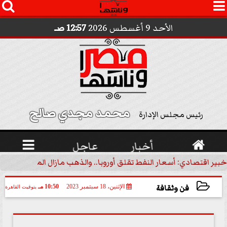




الأحد 9 أغسطس 2026
12:57 صـ
محمد مجدي صالح 
رئيس مجلس الإدارة

أخبار
عاجل

خبير اقتصادي: أسعار النفط تقلق أوروبا.. والذهب مازال الملاذ الآمن | 
فن وثقافة
الإثنين، 18 سبتمبر 2023
10:50 مـ
بتوقيت القاهرة
2023-09-18 22:50:38