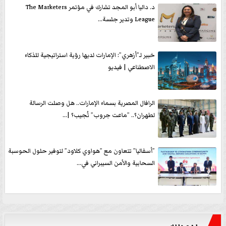
د. داليا أبو المجد تشارك في مؤتمر The Marketers
League وتدير جلسة...
خبير لـ”أزهري”: الإمارات لديها رؤية استراتيجية للذكاء
الاصطناعي | فيديو
الرافال المصرية بسماء الإمارات.. هل وصلت الرسالة
لطهران؟.. ”ماعت جروب” تُجيب؟ |...
”أسفاليا” تتعاون مع ”هواوي كلاود” لتوفير حلول الحوسبة
السحابية والأمن السيبراني في...