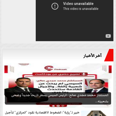
آخر الأخبار
المستشار محمد مجدي صالح : الرئيس السيسي يسطر تاريخاً جديداً وضحى
بشعبيته...
خبير لـ”رؤية”: الضغوط الاقتصادية تقود ”المركزي” لتأجيل