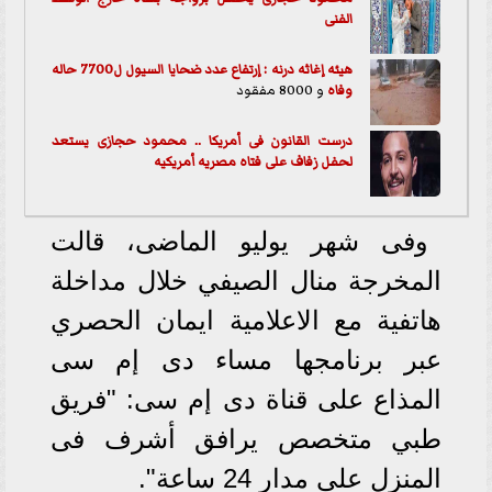
الفنى
هيئه إغاثه درنه : إرتفاع عدد ضحايا السيول ل7700 حاله
وفاه
و 8000 مفقود
درست القانون فى أمريكا .. محمود حجازى يستعد
لحفل زفاف على فتاه مصريه أمريكيه
وفى شهر يوليو الماضى، قالت
المخرجة منال الصيفي خلال مداخلة
هاتفية مع الاعلامية ايمان الحصري
عبر برنامجها مساء دى إم سى
المذاع على قناة دى إم سى: "فريق
طبي متخصص يرافق أشرف فى
المنزل على مدار 24 ساعة".