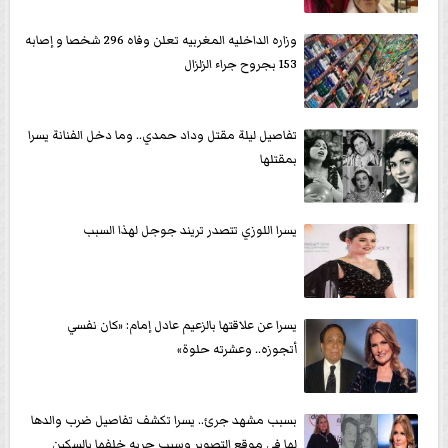
وزاره الداخليه المغربيه تعلن وفاه 296 شخصا و إصابه
153 بجروح جراء الزلزال
تفاصيل ليلة مقتل وداد حمدي.. وما دخل الفنانة يسرا
بمقتلها
يسرا اللوزي تتصدر تريند جوجل لهذا السبب
يسرا عن علاقتها بالزعيم عادل إمام: «كان نفسي
أتجوزه.. وعشرته حلوة»
بسبب مشهد جرئ.. يسرا تكشف تفاصيل ضرب والدها
لها في موقع التصوير وسبب جريه خلفها بالسكين