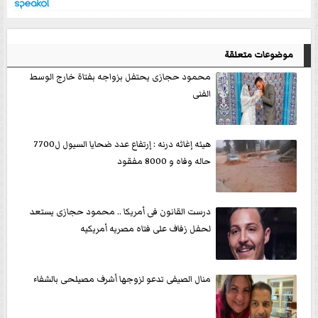
موضوعات متعلقة
محمود حجازى يحتفل بزواجه بفتاة خارج الوسط
الفنى
هيئه إغاثه درنه : إرتفاع عدد ضحايا السيول ل7700
حاله وفاه و 8000 مفقود
درست القانون فى أمريكا .. محمود حجازى يستعد
لحفل زفاف على فتاه مصريه أمريكيه
منال الصيفى تدعو لزوجها أشرف مصيلحى بالشفاء