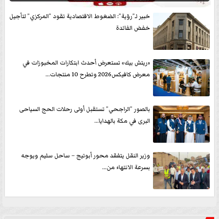
خبير لـ”رؤية”: الضغوط الاقتصادية تقود ”المركزي” لتأجيل
خفض الفائدة
«ريتش بيك» تستعرض أحدث ابتكارات المخبوزات في
معرض كافيكس2026 وتطرح 10 منتجات...
بالصور ”الراجحي” تستقبل أولى رحلات الحج السياحى
البرى في مكة بالهدايا...
وزير النقل يتفقد محور أبوتيج – ساحل سليم ويوجه
بسرعة الانتهاء من...