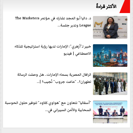
الأكثر قراءةً
د. داليا أبو المجد تشارك في مؤتمر The Marketers
League وتدير جلسة...
خبير لـ”أزهري”: الإمارات لديها رؤية استراتيجية للذكاء
الاصطناعي | فيديو
الرافال المصرية بسماء الإمارات.. هل وصلت الرسالة
لطهران؟.. ”ماعت جروب” تُجيب؟ |...
”أسفاليا” تتعاون مع ”هواوي كلاود” لتوفير حلول الحوسبة
السحابية والأمن السيبراني في...