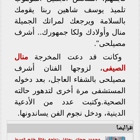
تلميذ يوسف شاهين ربنا يقومك
بالسلامة ويرجعك لمراتك الجميلة
منال وأولادك ولكا جمهورك.. أشرف
مصيلحى".
وكانت قد دعت المخرجة
منال
الصيفى
، لزوجها الفنان أشرف
مصيلحى بالشفاء العاجل، بعد دخوله
المستشفى مرة أخرى لتدهور حالته
الصحية.وكتبت عدد من الأدعية
الدينية، ودخل نجوم الفن يساندونها.
اقرأ أيضاً
محمود حجازى يحتفل بزواجه بفتاة خارج
الوسط